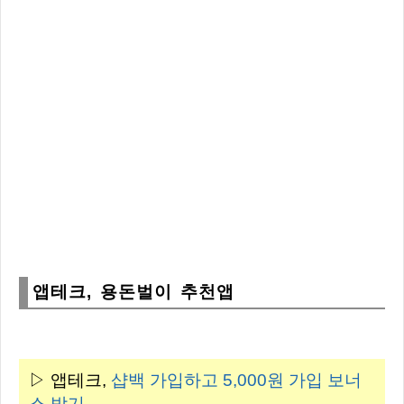
앱테크, 용돈벌이 추천앱
▷ 앱테크,
샵백 가입하고
5,000원
가입 보너
스 받기