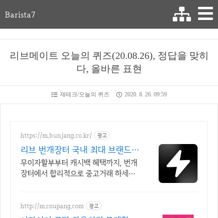
Barista7
리브메이트 오늘의 퀴즈(20.08.26), 정답을 맞히
다, 올바른 표현
재테크/오늘의 퀴즈
2020. 8. 26. 09:59
https://m.bunjang.co.kr/
광고
리브 번개장터 국내 최대 브랜드
중고거래
무이자할부부터 캐시백 혜택까지, 번개
장터에서 합리적으로 중고거래 하세요
전국 각지에서 올라오는 전국구 최다 상
품 매일 10만 개 이상의 신규 상품 업로
드
http://m.coupang.com
광고