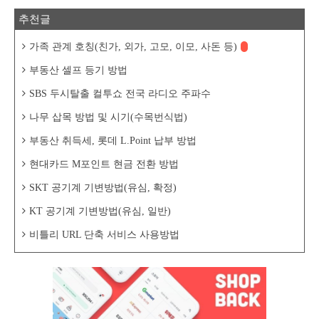
추천글
가족 관계 호칭(친가, 외가, 고모, 이모, 사돈 등)
부동산 셀프 등기 방법
SBS 두시탈출 컬투쇼 전국 라디오 주파수
나무 삽목 방법 및 시기(수목번식법)
부동산 취득세, 롯데 L.Point 납부 방법
현대카드 M포인트 현금 전환 방법
SKT 공기계 기변방법(유심, 확정)
KT 공기계 기변방법(유심, 일반)
비틀리 URL 단축 서비스 사용방법