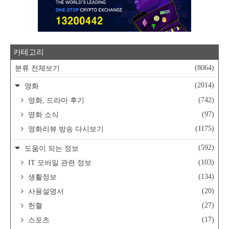
카테고리
(8064)
분류 전체보기
(2014)
영화
(742)
영화, 드라마 후기
(97)
영화 소식
(1175)
영화리뷰 방송 다시보기
(592)
도움이 되는 정보
(103)
IT 모바일 관련 정보
(134)
생활정보
(20)
사용설명서
(27)
헌혈
(17)
스포츠