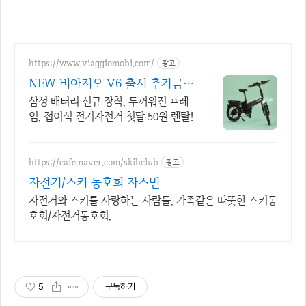
https://www.viaggiomobi.com/
광고
NEW 비아지오 V6 출시 추가금0
원, 출퇴근자전거마련
삼성 배터리 신규 장착, 두꺼워진 프레
임, 접이식 전기자전거 첫달 50원 렌탈!
https://cafe.naver.com/skibclub
광고
자전거/스키 동호회 자스민
자전거와 스키를 사랑하는 사람들, 가족같은 따뜻한 스키동
호회/자전거동호회,
5
구독하기