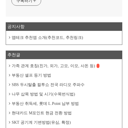
구독하기
공지사항
앱테크 추천앱 소개(추천코드, 추천링크)
추천글
가족 관계 호칭(친가, 외가, 고모, 이모, 사돈 등)
부동산 셀프 등기 방법
SBS 두시탈출 컬투쇼 전국 라디오 주파수
나무 삽목 방법 및 시기(수목번식법)
부동산 취득세, 롯데 L.Point 납부 방법
현대카드 M포인트 현금 전환 방법
SKT 공기계 기변방법(유심, 확정)