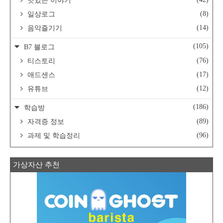
맛있는 이야기
(8)
일상로그
(14)
음악즐기기
(105)
B7 블로그
(76)
티스토리
(17)
애드센스
(12)
유튜브
(186)
학습방
(89)
자격증 정보
(96)
과제 및 학습정리
가상자산 추천