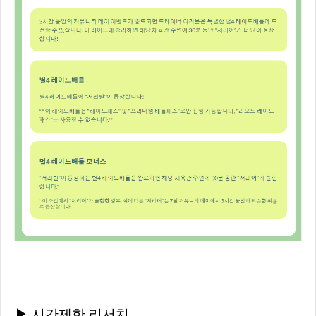
▶ 시간제한 리서치