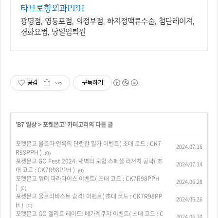
타브로항외과PPH
광명점, 영등포점, 의정부점, 하지정맥류수술, 첨단레이져,
경화요법, 당일입퇴원
공감
구독하기
'
B7 일상
>
포켓몬고
' 카테고리의 다른 글
포켓몬고 울트라 언록의 단란한 일가 이벤트( 초대 코드 : CK7
2024.07.16
R98PPH )
(0)
포켓몬고 GO Fest 2024: 새벽의 모험 스페셜 리서치 공략( 초
2024.07.14
대 코드 : CK7R98PPH )
(0)
포켓몬고 워터 파라다이스 이벤트( 초대 코드 : CK7R98PPH
2024.06.28
)
(0)
포켓몬고 울트라비스트 습격! 이벤트( 초대 코드 : CK7R98PP
2024.06.26
H )
(0)
포켓몬고 GO 엘리트 레이드: 메가레쿠쟈 이벤트( 초대 코드 : C
2024.06.20