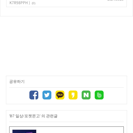
K7R98PPH )
(0)
공유하기
'B7 일상/포켓몬고' 의 관련글