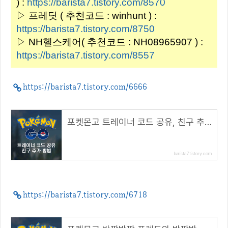
) :
https://barista7.tistory.com/8570
▷ 프레딧 ( 추천코드 : winhunt ) :
https://barista7.tistory.com/8750
▷ NH헬스케어( 추천코드 : NH08965907 ) :
https://barista7.tistory.com/8557
https://barista7.tistory.com/6666
포켓몬고 트레이너 코드 공유, 친구 추가 방법( 초대 코드 : CK7R98PPH )
barista7.tistory.com
https://barista7.tistory.com/6718