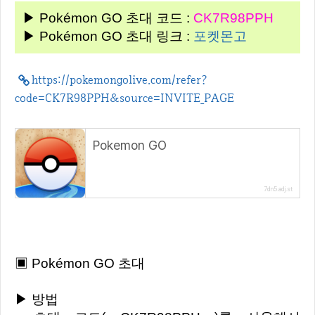
▶ Pokémon GO 초대 코드 :
CK7R98PPH
▶ Pokémon GO 초대 링크 :
포켓몬고
https://pokemongolive.com/refer?
code=CK7R98PPH&source=INVITE_PAGE
Pokemon GO
7dn5.adj.st
▣ Pokémon GO 초대
▶ 방법