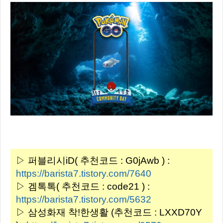
▷ 퍼블리시iD( 추천코드 : G0jAwb ) :
https://barista7.tistory.com/7640
▷ 겜톡톡( 추천코드 : code21 ) :
https://barista7.tistory.com/5632
▷ 삼성화재 착!한생활 (추천코드 : LXXD70Y