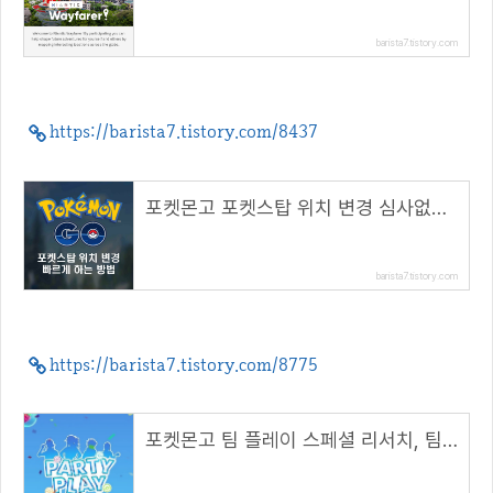
barista7.tistory.com
https://barista7.tistory.com/8437
포켓몬고 포켓스탑 위치 변경 심사없이 빠르게 하는 방법
barista7.tistory.com
https://barista7.tistory.com/8775
포켓몬고 팀 플레이 스페셜 리서치, 팀 챌린지 공략( 초대 코드 : CK7R98PPH )