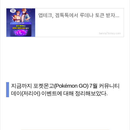
앱테크, 겜톡톡에서 루데나 토큰 받자( 추천코드 : code21 )
barista7.tistory.com
지금까지 포켓몬고(Pokémon GO) 7월 커뮤니티
데이(저리어) 이벤트에 대해 정리해보았다.