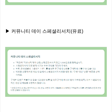
▶ 커뮤니티 데이 스페셜리서치(유료)