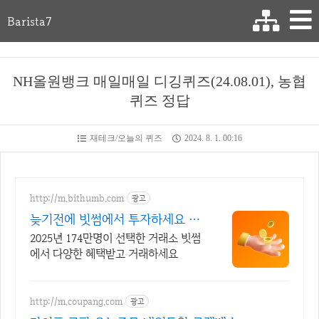
Barista7
NH올원뱅크 매일매일 디깅퀴즈(24.08.01), 농협
퀴즈 정답
재테크/오늘의 퀴즈
2024. 8. 1. 00:16
http://m.bithumb.com
광고
늦기전에 빗썸에서 투자하세요 신
규 가입 시 5만원 혜택
2025년 174만명이 선택한 거래소 빗썸
에서 다양한 혜택받고 거래하세요
http://m.coupang.com
광고