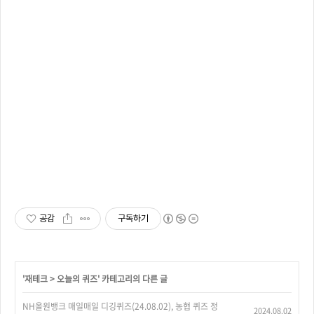
공감
구독하기
'
재테크
>
오늘의 퀴즈
' 카테고리의 다른 글
NH올원뱅크 매일매일 디깅퀴즈(24.08.02), 농협 퀴즈 정
2024.08.02