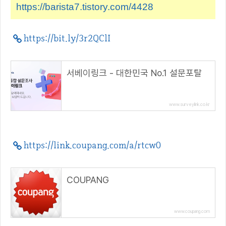
https://barista7.tistory.com/4428
https://bit.ly/3r2QClI
서베이링크 - 대한민국 No.1 설문포탈
www.surveylink.co.kr
https://link.coupang.com/a/rtcw0
COUPANG
www.coupang.com