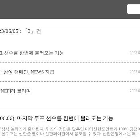
23/06/05
:
「3」
건
 투표 선수를 한번에 불러오는 기능
2023.0
 참여 캠페인, NEWS 지급
2023.0
[UNEP]라 불리며
2023.0
06.06), 마지막 투표 선수를 한번에 불러오는 기능
야구상식 쏠퀴즈가 출제된다. 퀴즈의 정답을 맞추면 마이신한포인트가 100% 당첨
다. 쏠퀴즈는 신한쏠 앱이나 신한페이판에서 응모할 수 있다. 신한은행에서는 매일
트 등이 많아서 마이 신한포인트가 은근히 잘 모이는 앱중 하나이다. 적립된 