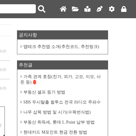
공지사항
앱테크 추천앱 소개(추천코드, 추천링크)
6.05
추천글
6.05
가족 관계 호칭(친가, 외가, 고모, 이모, 사
돈 등)
6.05
부동산 셀프 등기 방법
SBS 두시탈출 컬투쇼 전국 라디오 주파수
나무 삽목 방법 및 시기(수목번식법)
부동산 취득세, 롯데 L.Point 납부 방법
이
현대카드 M포인트 현금 전환 방법
마