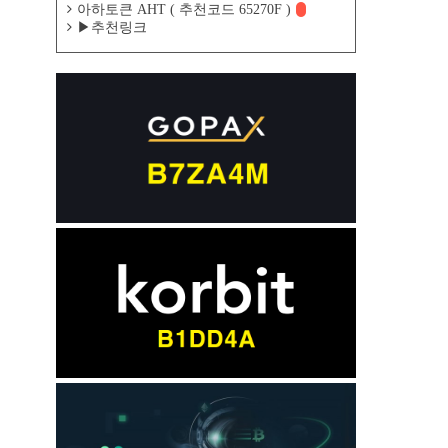
아하토큰 AHT ( 추천코드 65270F )
▶추천링크