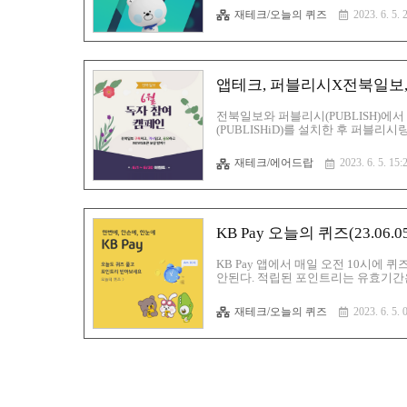
이신한포인트는 다양한 방법으로 사용
재테크/오늘의 퀴즈
2023. 6. 5. 
https://exchange.korbit.
비트코인과 이더리움 등 가상자산을 편리하게 거
앱테크, 퍼블리시X전북일보, 
전북일보와 퍼블리시(PUBLISH)에서
(PUBLISHiD)를 설치한 후 퍼블리
료된다. 6월 동안 전북일보 기사 60
NEW 토큰은 토큰포스트 등의 언론사 
재테크/에어드랍
2023. 6. 5. 15:
립한 NEWS는 퍼블리시iD 월렛으로 
▷ 퍼블리시iD( 추천코드 : G0jAwb ) 
KB Pay 오늘의 퀴즈(23.06.
KB Pay 앱에서 매일 오전 10시에
안된다. 적립된 포인트리는 유효기간은
효기간도 길고 활용할 방법이 많아서 
법은 KB국민은행의 본인계좌로 포인트
재테크/오늘의 퀴즈
2023. 6. 5. 
를 통한 출금이 있다. KB Pay 오늘
요. https://exchange.korbit.