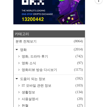
카테고리
(8064)
분류 전체보기
(2014)
영화
(742)
영화, 드라마 후기
(97)
영화 소식
(1175)
영화리뷰 방송 다시보기
(592)
도움이 되는 정보
(103)
IT 모바일 관련 정보
(134)
생활정보
(20)
사용설명서
(27)
헌혈