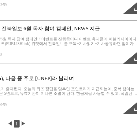
이 가능한데, 현금으로 본인 통장에 입금이 가능하다는 것이 가장 좋은것 같다.
23:59
co.kr 코빗 - 대한민국 최초 가상자산 거래소 코빗은 대한민국 최초의 가상자산 거래소입니다.
래하실 수 있습니다. www.korbit.co.kr https://b..
전북일보 6월 독자 참여 캠페인, NEWS 지급
 '6월 독자 참여 캠페인!!' 이벤트를 진행중이다 이벤트 휴대폰에 퍼블리시아이디
시링크(PUBLISHlink) 위젯에서 전북일보를 구독+기사읽기+기사공유하면 참여가 
개 이상 읽기+공유를 완료하면 5,000원 상당의 NEWS토큰을 지급한다. 퍼블리시
뉴스를 보면서 매일 획득할 수 있다. 약 40개의 적립할 수 있는 언론사가 있다. 
28
다음날 입급된다. 전북일보 독자 참여 캠페인에 참여하고 NEWS 토큰 받으세요.
: 앱 다운받기 ▷ 페이코인(추천 코드 : 45EBYTB ) ..
05), 다음 중 주로 [UNEP]라 불리며
 퀴즈가 출제된다. 오늘의 퀴즈 정답을 맞추면 포인트리가 지급되는데, 중복 참여는
 5년으로, 유효기간이 지나면 소멸이 된다. 현금처럼 사용할 수 있고, 적립된 
유용한 포인트다. 포인트리는 현금화 할 수 있다는 장점이 있다. 가장 간편한 방
리를 입금하는 것이다. 그밖에 KB국민은행 ATM을 통해 출금, 신용/체크카드
09:59
의 퀴즈는 매일 오전 10시에 새롭게 찾아갑니다. 퀴즈 풀고 최대 10포인트 받아가세
co.kr/ 코빗 - 대한민국 최초 가상자산 거래소 코빗은 대한민국 최초의 가..
◀
1
▶