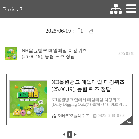
Barista7
2025/06/19
:
「1」
건
NH올원뱅크 매일매일 디깅퀴즈
2025.06.19
(25.06.19), 농협 퀴즈 정답
NH올원뱅크 매일매일 디깅퀴즈
(25.06.19), 농협 퀴즈 정답
NH올원뱅크 앱에서 매일매일 디깅퀴즈
(Daily Digging Quiz)가 출제된다. 퀴즈의 정
답을 맞추면 NJ포인트가 즉시 적립이 되고,
달력에 표기된 더블포인트 날짜에는 포인트
재테크/오늘의 퀴즈
2025. 6. 19. 00:20
가 두배 적립된다.
https://exchange.korbit.co.kr 코빗 - 대한민국
최초 가상자산 거래소코빗은 대한민국 최초
의 가상자산 거래소입니다. 비트코인과 이더
◀
1
▶
리움 등 가상자산을 편리하게 거래하실 수