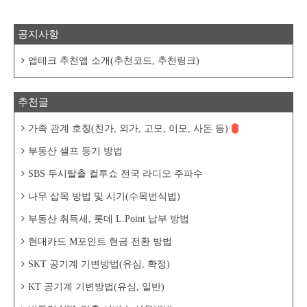
있습니다.www.korbit.co.kr
https://barista7.tistory.com/10710 빗썸이 처
음인 친구 초대하고 최대 1억 받아 가세요!(
공지사항
추천 코드 : CODE2025 )빗썸(bithumb) 친구
초대 이벤트가 5월 29일부터 진행중이다. 이
벤트 기간 동안 빗썸이 처음인 친구를 초대
앱테크 추천앱 소개(추천코드, 추천링크)
하면, 초대한 ..
추천글
가족 관계 호칭(친가, 외가, 고모, 이모, 사돈 등)
부동산 셀프 등기 방법
SBS 두시탈출 컬투쇼 전국 라디오 주파수
나무 삽목 방법 및 시기(수목번식법)
부동산 취득세, 롯데 L.Point 납부 방법
현대카드 M포인트 현금 전환 방법
SKT 공기계 기변방법(유심, 확정)
KT 공기계 기변방법(유심, 일반)