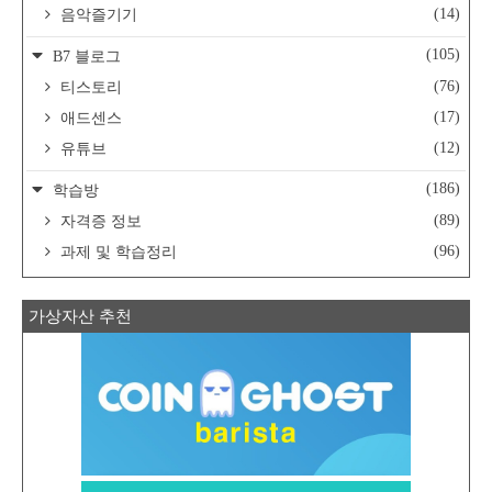
(14)
음악즐기기
(105)
B7 블로그
(76)
티스토리
(17)
애드센스
(12)
유튜브
(186)
학습방
(89)
자격증 정보
(96)
과제 및 학습정리
가상자산 추천