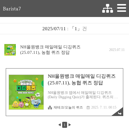
Barista7
2025/07/11
:
「1」
건
NH올원뱅크 매일매일 디깅퀴즈
2025.07.11
(25.07.11), 농협 퀴즈 정답
NH올원뱅크 매일매일 디깅퀴즈
(25.07.11), 농협 퀴즈 정답
NH올원뱅크 앱에서 매일매일 디깅퀴즈
(Daily Digging Quiz)가 출제된다. 퀴즈의 정
답을 맞추면 NJ포인트가 즉시 적립이 되고,
달력에 표기된 더블포인트 날짜에는 포인트
재테크/오늘의 퀴즈
2025. 7. 11. 00:15
가 두배 적립된다.
https://exchange.korbit.co.kr 코빗 - 대한민국
최초 가상자산 거래소코빗은 대한민국 최초
의 가상자산 거래소입니다. 비트코인과 이더
◀
1
▶
리움 등 가상자산을 편리하게 거래하실 수