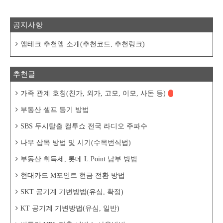
있습니다.www.korbit.co.kr
https://barista7.tistory.com/10710 빗썸이 처
음인 친구 초대하고 최대 1억 받아 가세요!(
공지사항
추천 코드 : CODE2025 )빗썸(bithumb) 친구
초대 이벤트가 5월 29일부터 진행중이다. 이
벤트 기간 동안 빗썸이 처음인 친구를 초대
앱테크 추천앱 소개(추천코드, 추천링크)
하면, 초대한 ..
추천글
가족 관계 호칭(친가, 외가, 고모, 이모, 사돈 등)
부동산 셀프 등기 방법
SBS 두시탈출 컬투쇼 전국 라디오 주파수
나무 삽목 방법 및 시기(수목번식법)
부동산 취득세, 롯데 L.Point 납부 방법
현대카드 M포인트 현금 전환 방법
SKT 공기계 기변방법(유심, 확정)
KT 공기계 기변방법(유심, 일반)