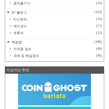
(14)
음악즐기기
(105)
B7 블로그
(76)
티스토리
(17)
애드센스
(12)
유튜브
(186)
학습방
(89)
자격증 정보
(96)
과제 및 학습정리
가상자산 추천