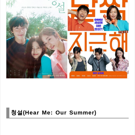
청설(Hear Me: Our Summer)