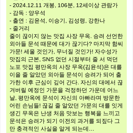
- 2024.12.11 개봉, 106분, 12세이상 관람가
- 감독 : 양우석
- 출연 : 김윤석, 이승기, 김성령, 강한나
- 줄거리
줄이 끊이지 않는 맛집 사장 무옥. 승려 선언한
외아들 문석 때문에 대가 끊기다? 마지막 함씨
가문! 세울 것인가, 무너질 것인가! 자수성가
맛집의 근본, SNS 없던 시절부터 줄 서 먹던
노포 맛집 평만옥의 사장 무옥(김윤석)은 대를
이을 줄 알았던 외아들 문석이 승려가 되어 출
가한 이후 근심이 깊어 간다. 자신의 대에서 끊
겨버릴 예정인 가문을 걱정하던 가운데 어느
날, 평만옥에 문석이 자신의 아빠라며 방문한
어린 손님들! 끊길 줄 알았던 가문의 대를 잇게
생긴 무옥은 난생 처음 맛보는 행복을 느끼고
문석은 승려가 되기 이전의 과거를 되짚다 그
만 충격적인 사실을 알게 되는데…