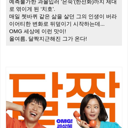
예측불가한 과몰입러 ‘은숙’(한선화)까지 제대
로 엮이게 된 ‘치호’.
매일 쳇바퀴 같은 삶을 살던 그의 인생이 버라
이어티한 변화로 뒤덮이기 시작하는데...
OMG 세상에 이런 맛이!
올여름, 달짝지근해진 그가 온다!