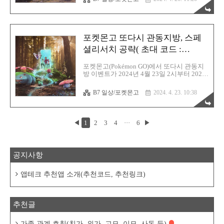
XP가 10배, 포켓몬을 잡았을 때 받을 수 있는 “포
몬의 사탕”이 2배가 된다. 그리고 시간제한 리서치
포켓스톱 쇼케이스 등 다양한 이벤트가 진행된다.
이벌 위크 이벤트에 대해 정리해 보았다. ▶
Pokémon GO 초대 코드 : CK7R98PPH▶ Pokémon
포켓몬고 또다시 관동지방, 스페
GO 초대 링크 : 포켓몬고
https://pokemongolive.com/refer?
셜리서치 공략( 초대 코드 :
code=CK7R98PPH&source=INVITE_PAGE Pokem
CK7R98PPH )
GO 7dn5.adj.st 포켓몬고 ..
포켓몬고(Pokémon GO)에서 또다시 관동지
방 이벤트가 2024년 4월 23일 2시부터 2024
년 5월 10일 12시까지 진행된다. 또다시 관동
지방 이벤트가 시작한 시점에서 스페셜리서
B7 일상/포켓몬고
2024. 4. 23. 10:38
치를 받을 수 있다. 스페셜리서치는 총 5단계
로 진행되며, 관동지방 포켓몬 포획, 나무열
매 사용하기, 파트너 포켓몬 간식주기 등의
미션을 완료하면 된다. 또다시 관동지방 스
◀
1
2
3
4
···
6
▶
페셜리서치에 대해 정리해 보았다. ▶
Pokémon GO 초대 코드 : CK7R98PPH ▶
Pokémon GO 초대 링크 : 포켓몬고
https://pokemongolive.com/refer?
공지사항
code=CK7R98PPH&source=INVITE_PAGE
Pokemon GO 7dn5.adj.st 포켓몬고 또다시 관
동지방, 스페셜리서치 공략( 초대코드 : ..
앱테크 추천앱 소개(추천코드, 추천링크)
추천글
가족 관계 호칭(친가, 외가, 고모, 이모, 사돈 등)