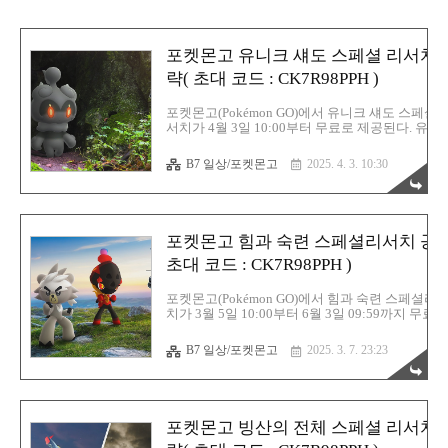
포켓몬고 유니크 섀도 스페셜 리서치 
략( 초대 코드 : CK7R98PPH )
포켓몬고(Pokémon GO)에서 유니크 섀도 스페셜 
서치가 4월 3일 10:00부터 무료로 제공된다. 유니
섀도 스페셜 리서치는 6단계로 진행되며, 포켓몬 
획, 포켓스탑 돌리기, 걷기, 알 부화하기, 사탕얻기,
B7 일상/포켓몬고
2025. 4. 3. 10:30
선물하기 등의 미션을 완료하면 된다. 유니크 섀도
스페셜 리서치에 대해 정리해 보았다. ▶ Pokémo
GO 초대 코드 : CK7R98PPH▶ Pokémon GO 초대
크 : 포켓몬고 https://pokemongolive.com/refer?
code=CK7R98PPH&source=INVITE_PAGE Pokem
포켓몬고 힘과 숙련 스페셜리서치 공략
GO 7dn5.adj.st 포켓몬고 유니크 섀도 스페셜
리서치 공략( 초대코드 : CK7R98PPH ) ▷ 겜톡톡
초대 코드 : CK7R98PPH )
추천코드 : code21 ..
포켓몬고(Pokémon GO)에서 힘과 숙련 스페셜리
치가 3월 5일 10:00부터 6월 3일 09:59까지 무료로
제공된다. 힘과 숙련 스페셜리서치는 5단계로 진
되며, 포켓몬 포획, 알 부화, 포켓스탑 돌리기, 레
B7 일상/포켓몬고
2025. 3. 7. 23:23
배틀 등의 미션을 완료하면 된다. 힘과 숙련 스페
리서치에 대해 정리해 보았다. ▶ Pokémon GO 
코드 : CK7R98PPH▶ Pokémon GO 초대 링크 : 포
몬고 https://pokemongolive.com/refer?
code=CK7R98PPH&source=INVITE_PAGE Pokem
포켓몬고 빙산의 전체 스페셜 리서치 
GO 7dn5.adj.st 포켓몬고 힘과 숙련 스페셜리