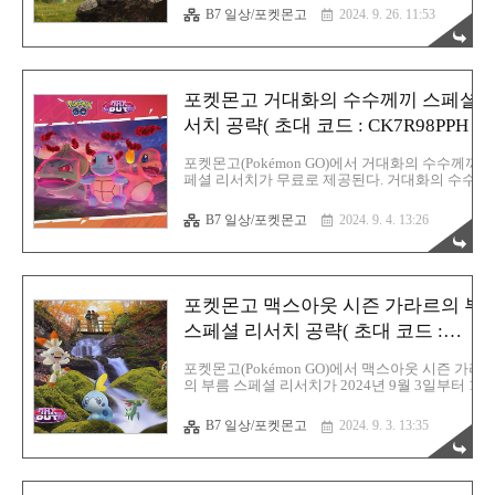
는 2단계로 진행되며 포켓몬 포획, 강화 등의 미션
B7 일상/포켓몬고
2024. 9. 26. 11:53
완료하면 된다. 그리고 컬렉션 챌린지도 함께 진
다. 전설의 영웅 시간제한 리서치에 대해 정리해 
았다. ▶ Pokémon GO 초대 코드 : CK7R98PPH▶
Pokémon GO 초대 링크 : 포켓몬고
https://pokemongolive.com/refer?
포켓몬고 거대화의 수수께끼 스페셜 
code=CK7R98PPH&source=INVITE_PAGE Pokem
GO 7dn5.adj.st 포켓몬고 전설의 영웅 시간제
서치 공략( 초대 코드 : CK7R98PPH )
한 리서치 공략( 초대코드 : CK7R98PPH ) ▷ 겜
톡( ..
포켓몬고(Pokémon GO)에서 거대화의 수수께끼 
페셜 리서치가 무료로 제공된다. 거대화의 수수께
스페셜 리서치는 3단계로 진행되며 파워 스폿 방문
걷기, 맥스 파티클, 다이맥스 기술 강화 등의 미션
B7 일상/포켓몬고
2024. 9. 4. 13:26
완료하면 된다. 거대화의 수수께끼 스페셜 리서
대해 정리해 보았다. ▶ Pokémon GO 초대 코드 :
CK7R98PPH▶ Pokémon GO 초대 링크 : 포켓몬고
https://pokemongolive.com/refer?
code=CK7R98PPH&source=INVITE_PAGE Pokem
포켓몬고 맥스아웃 시즌 가라르의 부
GO 7dn5.adj.st 포켓몬고 거대화의 수수께끼
스페셜 리서치 공략( 초대코드 : CK7R98PPH ) ▷
스페셜 리서치 공략( 초대 코드 :
겜톡톡( 추천코드 : code21 ) : https:..
CK7R98PPH )
포켓몬고(Pokémon GO)에서 맥스아웃 시즌 가라
의 부름 스페셜 리서치가 2024년 9월 3일부터 12
3일 까지 무료로 제공된다. 맥스아웃 시즌 가라르
부름 스페셜 리서치는 19단계로 진행되며 포켓몬 
B7 일상/포켓몬고
2024. 9. 3. 13:35
획, 진화, 선물보내기 등의 미션을 완료하면 된다.
스아웃 시즌 가라르의 부름 스페셜 리서치에 대해
리해 보았다. ▶ Pokémon GO 초대 코드 :
CK7R98PPH▶ Pokémon GO 초대 링크 : 포켓몬고