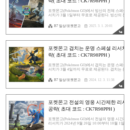
서치 공략( 초대코드 : CK7R98PPH ) ▷ 겜톡톡( 
략( 초대 코드 : CK7R98PPH )
천코드 : code21 ) : ..
포켓몬고(Pokémon GO)에서 빙산의 전체 스페셜 
서치가 3월 1일부터 무료로 제공된다. 빙산의 전체
스페셜 리서치는 5단계로 진행되며, 간식주기, 향
사용하기, 포켓몬 포획, 포켓몬 강화, 레이드 배틀 
B7 일상/포켓몬고
2025. 3. 1. 20:01
의 미션을 완료하면 된다. 빙산의 전체 스페셜 리
치에 대해 정리해 보았다. ▶ Pokémon GO 초대 
드 : CK7R98PPH▶ Pokémon GO 초대 링크 : 포켓
고 https://pokemongolive.com/refer?
code=CK7R98PPH&source=INVITE_PAGE Pokem
포켓몬고 겹치는 운명 스페셜 리서치 
GO 7dn5.adj.st 포켓몬고 빙산의 전체 스페셜
리서치 공략( 초대코드 : CK7R98PPH ) ▷ 겜톡톡
략( 초대 코드 : CK7R98PPH )
추천코드 : code21 ) : https:..
포켓몬고(Pokémon GO)에서 겹치는 운명 스페셜 
서치가 3월 4일까지 무료로 제공된다. 겹치는 운명
스페셜 리서치는 10단계로 진행되며, 포켓스탑 돌
기, 포켓몬 포획, 맥스 파티클 모으기, 등의 미션을
B7 일상/포켓몬고
2024. 12. 3. 11:38
료하면 된다. 겹치는 운명 스페셜 리서치에 대해 
리해 보았다. ▶ Pokémon GO 초대 코드 :
CK7R98PPH▶ Pokémon GO 초대 링크 : 포켓몬고
https://pokemongolive.com/refer?
code=CK7R98PPH&source=INVITE_PAGE Pokem
포켓몬고 전설의 영웅 시간제한 리서
GO 7dn5.adj.st 포켓몬고 겹치는 운명 스페셜
리서치 공략( 초대코드 : CK7R98PPH ) ▷ 겜톡톡
공략( 초대 코드 : CK7R98PPH )
추천코드 : code21 ) : https://bari..
포켓몬고(Pokémon GO)에서 전설의 영웅 시간제
리서치가 2024년 9월 26일 10:00부터 10월 1일
20:00까지 진행 된다. 전설의 영웅 시간제한 리서