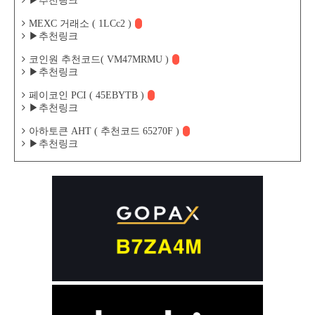
▶추천링크
MEXC 거래소 ( 1LCc2 )
▶추천링크
코인원 추천코드( VM47MRMU )
▶추천링크
페이코인 PCI ( 45EBYTB )
▶추천링크
아하토큰 AHT ( 추천코드 65270F )
▶추천링크