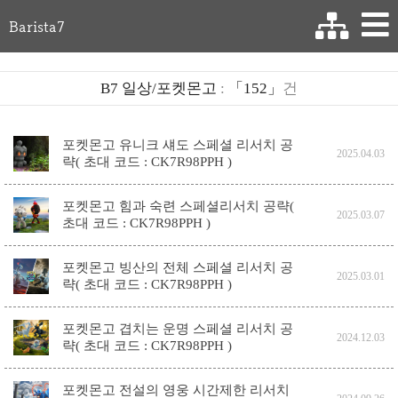
Barista7
B7 일상/포켓몬고
:
「152」
건
포켓몬고 유니크 섀도 스페셜 리서치 공
2025.04.03
략( 초대 코드 : CK7R98PPH )
포켓몬고 힘과 숙련 스페셜리서치 공략(
2025.03.07
초대 코드 : CK7R98PPH )
포켓몬고 빙산의 전체 스페셜 리서치 공
2025.03.01
략( 초대 코드 : CK7R98PPH )
포켓몬고 겹치는 운명 스페셜 리서치 공
2024.12.03
략( 초대 코드 : CK7R98PPH )
포켓몬고 전설의 영웅 시간제한 리서치