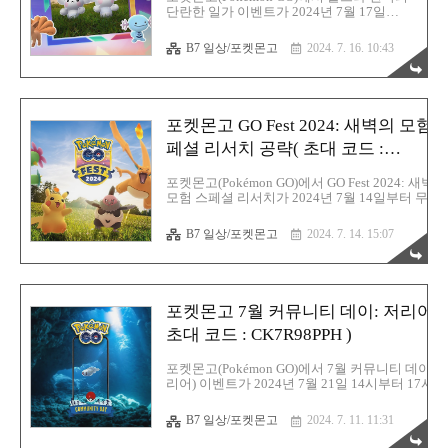
단란한 일가 이벤트가 2024년 7월 17일
10:00부터 7월 22일 20:00까지 시작된다. 울
트라 언록의 단란한 일가 이벤트에서는 커플
B7 일상/포켓몬고
2024. 7. 16. 10:43
포켓몬 “두리쥐”와 패밀리포켓몬 “파밀리
쥐”가 “Pokémon GO”에 처음으로 등장한다.
필드리서치와 무료 시간제한 리서치를 통해
서 두리쥐를 포획할 수 있고, “두리쥐의 사
탕” 50개를 사용해 “두리쥐”를 “파밀리쥐”로
포켓몬고 GO Fest 2024: 새벽의 모험 
진화시킬 수 있다. 울트라 언록의 단란한 일
가 이벤트에 대해 정리해 보았다. ▶
페셜 리서치 공략( 초대 코드 :
Pokémon GO 초대 코드 : CK7R98PPH▶
CK7R98PPH )
Pokémon GO 초대 링크 : 포켓몬고
포켓몬고(Pokémon GO)에서 GO Fest 2024: 새벽의
https://pokemongolive.com/refer?
모험 스페셜 리서치가 2024년 7월 14일부터 무료
code=CK7R98PPH&source=INVITE_PAGE ..
제공된다. GO Fest 2024: 새벽의 모험 스페셜 리
는 3단계로 진행되며 포켓몬 포획, 강화, 진화 등의
B7 일상/포켓몬고
2024. 7. 14. 15:07
미션을 완료하면 된다. GO Fest 2024: 새벽의 모험
스페셜 리서치에 대해 정리해 보았다. ▶ Pokémo
GO 초대 코드 : CK7R98PPH▶ Pokémon GO 초대
크 : 포켓몬고 https://pokemongolive.com/refer?
code=CK7R98PPH&source=INVITE_PAGE Pokem
포켓몬고 7월 커뮤니티 데이: 저리어(
GO 7dn5.adj.st 포켓몬고 GO Fest 2024: 새
모험 스페셜 리서치 공략( 초대코드 : CK7R9..
초대 코드 : CK7R98PPH )
포켓몬고(Pokémon GO)에서 7월 커뮤니티 데이(저
리어) 이벤트가 2024년 7월 21일 14시부터 17시
진행된다. 7월 커뮤니티 데이 이벤트에서 저리어
야생에서 평소보다 더 자주 나타난다. 그리고 커
B7 일상/포켓몬고
2024. 7. 11. 11:31
티 데이 스페셜리서치(유료), 포켓스톱 쇼케이스 
도 함께 진행된다. 7월 커뮤니티 데이 이벤트에 대