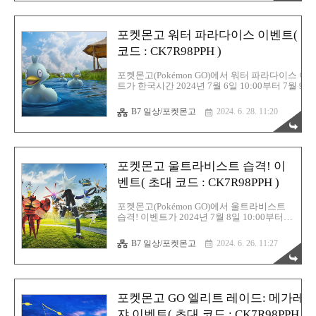
정리해 보았다. ▶ Pokémon GO 초대 코드 :
CK7R98PPH▶ Pokémon GO 초대 링크 : 포켓몬고
https://pokemongolive.com/refer?
포켓몬고 워터 파라다이스 이벤트( 초
code=CK7R98PPH&source=INVITE_PAGE Pokem
GO 7dn5.adj.st 포켓몬고 7월 커뮤니티 데이:
코드 : CK7R98PPH )
저리어( 초대코드 : CK7R98PPH ) ▷ 퍼블리..
포켓몬고(Pokémon GO)에서 워터 파라다이스 이
트가 한국시간 2024년 7월 6일 10:00부터 7월 9일
20:00까지 진행된다. 워터 파라다이스 이벤트 기
동안 “Pokémon GO”에서 최초로 등장하는 색이 
B7 일상/포켓몬고
2024. 6. 28. 11:20
“꼬지보리”를 만날 수도 있다. 그리고 컬렉션 챌
등도 함께 진행된다. 워터 파라다이스 이벤트에 
정리해 보았다. ▶ Pokémon GO 초대 코드 :
CK7R98PPH▶ Pokémon GO 초대 링크 : 포켓몬고
https://pokemongolive.com/refer?
포켓몬고 울트라비스트 습격! 이
code=CK7R98PPH&source=INVITE_PAGE Pokem
GO 7dn5.adj.st 포켓몬고 워터 파라다이스 이
벤트( 초대 코드 : CK7R98PPH )
벤트( 초대코드 : CK7R98PPH ) ▷ 퍼..
포켓몬고(Pokémon GO)에서 울트라비스트
습격! 이벤트가 2024년 7월 8일 10:00부터 7
월 13일 10:00까지 진행된다. 울트라비스트
습격! 이벤트 기간동안 전설 레이드배틀에
B7 일상/포켓몬고
2024. 6. 26. 11:27
등장하는 포켓몬이 날짜별로 달라진다. 그리
고 이벤트 기간동안 울트라비스트 레이드배
틀이 테마인 시간제한 리서치 도 함께 진행
된다. 시간제한 리서치 과제를 완료하면 텅
비드, 매시붕, 페로코체, 전수목, 철화구야, 종
포켓몬고 GO 엘리트 레이드: 메가레
이신도, 악식킹, 차곡차곡, 두파팡 등의 이벤
트와 어울리는 포켓몬을 만날 수 있다. 울트
쟈 이벤트( 초대 코드 : CK7R98PPH )