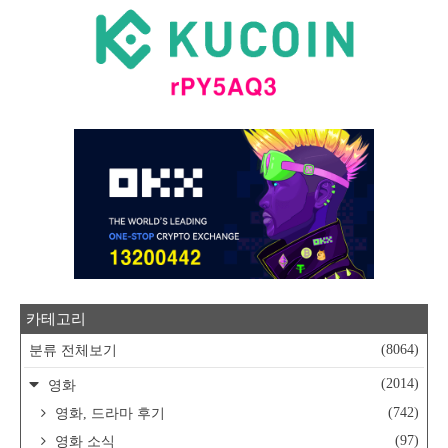
카테고리
(8064)
분류 전체보기
(2014)
영화
(742)
영화, 드라마 후기
(97)
영화 소식