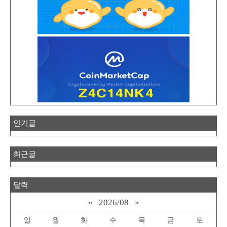
인기글
최근글
달력
«
2026/08
»
일
월
화
수
목
금
토