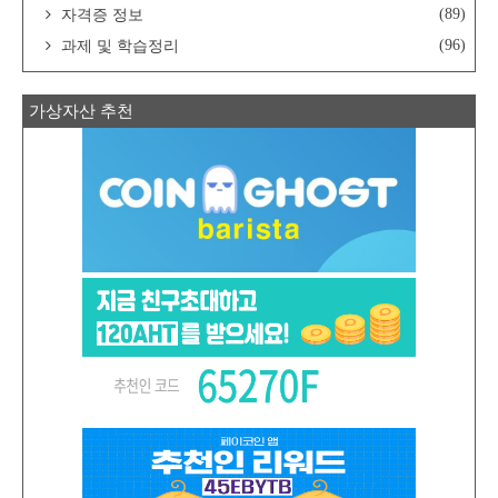
(89)
자격증 정보
(96)
과제 및 학습정리
가상자산 추천