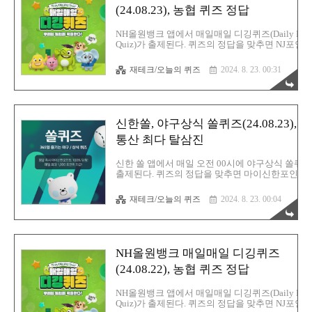
추천 코드 : B1DD4A )코빗(Korbit)에서 웰컴리워
(24.08.23), 농협 퀴즈 정답
친구추천 이벤트가 진행중이다. 이벤트 기간 동안
빗에 회원가입 내역이 없는..
NH올원뱅크 앱에서 매일매일 디깅퀴즈(Daily Digg
Quiz)가 출제된다. 퀴즈의 정답을 맞추면 NJ포인
즉시 적립이 되고, 달력에 표기된 더블포인트 날
는 포인트가 두배 적립된
재테크/오늘의 퀴즈
2024. 8. 23. 00:31
다. https://exchange.korbit.co.kr 코빗 - 대한민국
가상자산 거래소코빗은 대한민국 최초의 가상자산
래소입니다. 비트코인과 이더리움 등 가상자산을
하게 거래하실 수 있습니
다.www.korbit.co.kr https://barista7.tistory.com/76
신한쏠, 야구상식 쏠퀴즈(24.08.23), 
빗 웰컴리워드 및 친구추천 이벤트, 리워드 5000원!
추천 코드 : B1DD4A )코빗(Korbit)에서 웰컴리워
통산 최다 탈삼진
친구추천 이벤트가 진행중이다. 이벤트 기간 동안
빗에 회원가입 내역이 없는 신규 이용자가 ..
신한 쏠 앱에서 매일 오전 00시에 야구상식 쏠퀴
출제된다. 퀴즈의 정답을 맞추면 마이신한포인트
100% 당첨이 되고, 최대 1000포인트까지 지급된다
쏠퀴즈는 신한쏠 앱이나 신한페이판에서 응모할 
재테크/오늘의 퀴즈
2024. 8. 23. 00:04
다. https://exchange.korbit.co.kr 코빗 - 대한민국
가상자산 거래소코빗은 대한민국 최초의 가상자산
래소입니다. 비트코인과 이더리움 등 가상자산을
하게 거래하실 수 있습니
다.www.korbit.co.kr https://barista7.tistory.com/76
NH올원뱅크 매일매일 디깅퀴즈
빗 웰컴리워드 및 친구추천 이벤트, 리워드 5000원!
추천 코드 : B1DD4A )코빗(Korbit)에서 웰컴리워
(24.08.22), 농협 퀴즈 정답
친구추천 이벤트가 진행중이다. 이벤트 기간 동안
빗에 회원가입 내역이 없는..
NH올원뱅크 앱에서 매일매일 디깅퀴즈(Daily Digg
Quiz)가 출제된다. 퀴즈의 정답을 맞추면 NJ포인