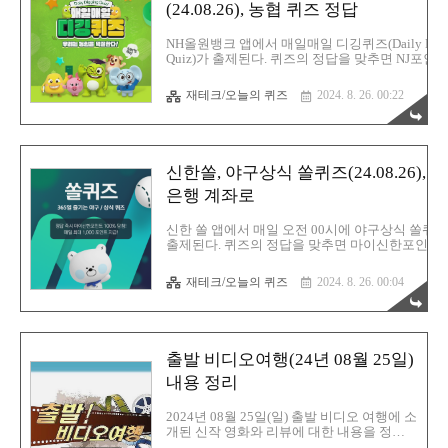
추천 코드 : B1DD4A )코빗(Korbit)에서 웰컴리워
(24.08.26), 농협 퀴즈 정답
친구추천 이벤트가 진행중이다. 이벤트 기간 동안
빗에 회원가입 내역이 없는..
NH올원뱅크 앱에서 매일매일 디깅퀴즈(Daily Digg
Quiz)가 출제된다. 퀴즈의 정답을 맞추면 NJ포인
즉시 적립이 되고, 달력에 표기된 더블포인트 날
는 포인트가 두배 적립된
재테크/오늘의 퀴즈
2024. 8. 26. 00:22
다. https://exchange.korbit.co.kr 코빗 - 대한민국
가상자산 거래소코빗은 대한민국 최초의 가상자산
래소입니다. 비트코인과 이더리움 등 가상자산을
하게 거래하실 수 있습니
다.www.korbit.co.kr https://barista7.tistory.com/76
신한쏠, 야구상식 쏠퀴즈(24.08.26), 
빗 웰컴리워드 및 친구추천 이벤트, 리워드 5000원!
추천 코드 : B1DD4A )코빗(Korbit)에서 웰컴리워
은행 계좌로
친구추천 이벤트가 진행중이다. 이벤트 기간 동안
빗에 회원가입 내역이 없는 신규 이용자가 ..
신한 쏠 앱에서 매일 오전 00시에 야구상식 쏠퀴
출제된다. 퀴즈의 정답을 맞추면 마이신한포인트
100% 당첨이 되고, 최대 1000포인트까지 지급된다
쏠퀴즈는 신한쏠 앱이나 신한페이판에서 응모할 
재테크/오늘의 퀴즈
2024. 8. 26. 00:04
다. https://exchange.korbit.co.kr 코빗 - 대한민국
가상자산 거래소코빗은 대한민국 최초의 가상자산
래소입니다. 비트코인과 이더리움 등 가상자산을
하게 거래하실 수 있습니
다.www.korbit.co.kr https://barista7.tistory.com/76
출발 비디오여행(24년 08월 25일)
빗 웰컴리워드 및 친구추천 이벤트, 리워드 5000원!
추천 코드 : B1DD4A )코빗(Korbit)에서 웰컴리워
내용 정리
친구추천 이벤트가 진행중이다. 이벤트 기간 동안
빗에 회원가입 내역이 없는..
2024년 08월 25일(일) 출발 비디오 여행에 소
개된 신작 영화와 리뷰에 대한 내용을 정리
하였다. 출발 비디오여행에 소개된 영화와