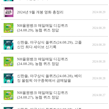
2024년 9월 개봉 영화 총정리
2024.08.29
NH올원뱅크 매일매일 디깅퀴즈
2024.08.29
(24.08.29), 농협 퀴즈 정답
신한쏠, 야구상식 쏠퀴즈(24.08.29), 고졸
2024.08.29
신인 최다 세이브 신기록
NH올원뱅크 매일매일 디깅퀴즈
2024.08.28
(24.08.28), 농협 퀴즈 정답
신한쏠, 야구상식 쏠퀴즈(24.08.28), 베이
2024.08.28
징 올림픽 야구종목에서 금메달을
NH올원뱅크 매일매일 디깅퀴즈
2024.08.27
(24.08.27), 농협 퀴즈 정답