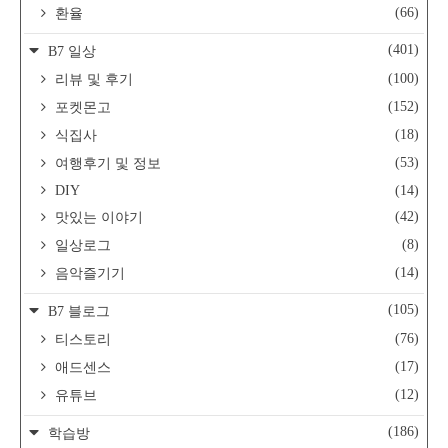
(66)
환율
(401)
B7 일상
(100)
리뷰 및 후기
(152)
포켓몬고
(18)
식집사
(53)
여행후기 및 정보
DIY
(14)
(42)
맛있는 이야기
(8)
일상로그
(14)
음악즐기기
(105)
B7 블로그
(76)
티스토리
(17)
애드센스
(12)
유튜브
(186)
학습방