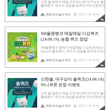
빗에 회원가입 내역이 없는 신규 이용자가 ..
신한 쏠 앱에서 매일 오전 00시에 야구상식 쏠퀴
출제된다. 퀴즈의 정답을 맞추면 마이신한포인트
100% 당첨이 되고, 최대 1000포인트까지 지급된다
쏠퀴즈는 신한쏠 앱이나 신한페이판에서 응모할 
재테크/오늘의 퀴즈
2024. 8. 20. 00:04
다. https://exchange.korbit.co.kr 코빗 - 대한민국
가상자산 거래소코빗은 대한민국 최초의 가상자산
래소입니다. 비트코인과 이더리움 등 가상자산을
하게 거래하실 수 있습니
다.www.korbit.co.kr https://barista7.tistory.com/76
NH올원뱅크 매일매일 디깅퀴즈
빗 웰컴리워드 및 친구추천 이벤트, 리워드 5000원!
추천 코드 : B1DD4A )코빗(Korbit)에서 웰컴리워
(24.08.19), 농협 퀴즈 정답
친구추천 이벤트가 진행중이다. 이벤트 기간 동안
빗에 회원가입 내역이 없는..
NH올원뱅크 앱에서 매일매일 디깅퀴즈(Daily Digg
Quiz)가 출제된다. 퀴즈의 정답을 맞추면 NJ포인
즉시 적립이 되고, 달력에 표기된 더블포인트 날
는 포인트가 두배 적립된
재테크/오늘의 퀴즈
2024. 8. 19. 09:01
다. https://exchange.korbit.co.kr 코빗 - 대한민국
가상자산 거래소코빗은 대한민국 최초의 가상자산
래소입니다. 비트코인과 이더리움 등 가상자산을
하게 거래하실 수 있습니
다.www.korbit.co.kr https://barista7.tistory.com/76
신한쏠, 야구상식 쏠퀴즈(24.08.19), 
빗 웰컴리워드 및 친구추천 이벤트, 리워드 5000원!
추천 코드 : B1DD4A )코빗(Korbit)에서 웰컴리워
머니쿠폰 런칭 이벤트
친구추천 이벤트가 진행중이다. 이벤트 기간 동안
빗에 회원가입 내역이 없는 신규 이용자가 ..
신한 쏠 앱에서 매일 오전 00시에 야구상식 쏠퀴
출제된다. 퀴즈의 정답을 맞추면 마이신한포인트
100% 당첨이 되고, 최대 1000포인트까지 지급된다
쏠퀴즈는 신한쏠 앱이나 신한페이판에서 응모할 
재테크/오늘의 퀴즈
2024. 8. 19. 00:04
다. https://exchange.korbit.co.kr 코빗 - 대한민국