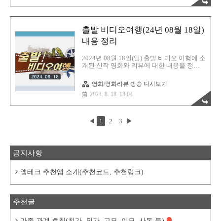
가상자산 거래소코빗은 대한민국 최초의 가상자산
래소입니다. 비트코인과 이더리움 등 가상자산을
하게 거래하실 수 있습니
다.www.korbit.co.kr https://barista7.tistory.com/76
출발 비디오여행(24년 08월 18일)
빗 웰컴리워드 및 친구추천 이벤트, 리워드 5000원!
추천 코드 : B1DD4A )코빗(Korbit)에서 웰컴리워
내용 정리
친구추천 이벤트가 진행중이다. 이벤트 기간 동안
빗에 회원가입 내역이 없는..
2024년 08월 18일(일) 출발 비디오 여행에 소
개된 신작 영화와 리뷰에 대한 내용을 정리
하였다. 출발 비디오여행에 소개된 영화와
드라마는 아무도 없는 숲속에서, 토르: 천둥
영화/영화리뷰 방송 다시보기
의 신, 비틀쥬스 비틀쥬스, 한국이 싫어서, 박
2024. 8. 18. 13:04
쥐, 이매지너리 VS 판소리 복서 이다. 소개된
영화와 드라마 중에 2024년 8월 개봉 영화와
드라마는 아무도 없는 숲속에서(24.08.23),
한국이 싫어서(24.08.28), 이매지너리
◀
1
2
3
▶
(24.08.28) 이다. 영화 선택시에 참고하세
요. ▷ 2024-9월 개봉영화 : 비틀쥬스 비틀
쥬스(24.09.04) ▷ 2024-8월 개봉영화 : 한국
이 싫어서(24.08.28), 이매지너리(24.08.28)
공지사항
▷ 2019년 개봉영화 : 판소리 복서(19.10.09)
▷ 2011년 개봉영화 :..
앱테크 추천앱 소개(추천코드, 추천링크)
추천글
가족 관계 호칭(친가, 외가, 고모, 이모, 사돈 등)