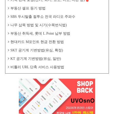
부동산 셀프 등기 방법
SBS 두시탈출 컬투쇼 전국 라디오 주파수
나무 삽목 방법 및 시기(수목번식법)
부동산 취득세, 롯데 L.Point 납부 방법
현대카드 M포인트 현금 전환 방법
SKT 공기계 기변방법(유심, 확정)
KT 공기계 기변방법(유심, 일반)
비틀리 URL 단축 서비스 사용방법