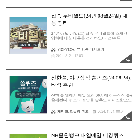
중 2024년 8월 개봉 영화와 드라마는 빅토리
(24.08.14), 아파트 이웃들이 수상해 시즌
4(24.08.27), 새벽 2시의 신데렐라(24.08.24)
접속 무비월드(24년 08월24일) 내
이다. 영화 선택에 참고하세요. ▷ 2024-9월
개봉영화 : 베테랑2(24.09.13) ▷ 2024-8월 개
용 정리
봉영화 : 빅토리(24.08.14) ▷ 2024-6월 개봉
영화 : 인사이드 아웃 2(24.06.12) ▷ 2022..
24년 08월 24일(토) 접속 무비월드에 소개된
영화에 대한 내용을 정리하였다. 접속 무비
월드에서 소개된 영화와 드라마는 인사이드
아웃 2, 베테랑2, 우씨왕후 VS 배틀 트립 투
영화/영화리뷰 방송 다시보기
그리스, 안녕, 할부지, 스픽 노 이블, 타겟, 도
2024. 8. 24. 12:03
어락 이다. 접속 무비월드에 소개된 영화와
드라마 중에 2024년 8월 개봉 드라마는 우씨
왕후(24.08.29) 이다. 영화 선택에 참고하세
요. ▷ 2024-9월 개봉영화 : 베테랑
2(24.09.13), 안녕, 할부지(24.09.04) ▷ 2024-
신한쏠, 야구상식 쏠퀴즈(24.08.24), 3
6월 개봉영화 : 인사이드 아웃 2(24.06.12) ▷
2023년 개봉영화 : 타겟(23.08.30) 스픽 노 이
타석 홈런
블(2023.01)▷ 2018년 개봉영화 : 배틀 트립
투 그리스(18.04.26), 도어락(18.12.05) ▷..
신한 쏠 앱에서 매일 오전 00시에 야구상식 쏠퀴
출제된다. 퀴즈의 정답을 맞추면 마이신한포인트
100% 당첨이 되고, 최대 1000포인트까지 지급된다
쏠퀴즈는 신한쏠 앱이나 신한페이판에서 응모할 
재테크/오늘의 퀴즈
2024. 8. 24. 00:04
다. https://exchange.korbit.co.kr 코빗 - 대한민국
가상자산 거래소코빗은 대한민국 최초의 가상자산
래소입니다. 비트코인과 이더리움 등 가상자산을
하게 거래하실 수 있습니
다.www.korbit.co.kr https://barista7.tistory.com/76
NH올원뱅크 매일매일 디깅퀴즈
빗 웰컴리워드 및 친구추천 이벤트, 리워드 5000원!