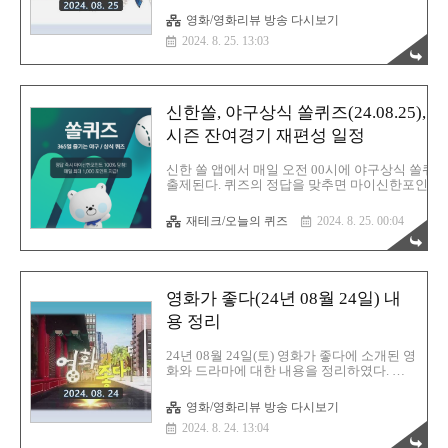
드라마는 우씨왕후, 장손, 스픽 노 이블, 핸섬
영화/영화리뷰 방송 다시보기
가이즈, 오징어 게임, 룸 이스케이프, 서바이
2024. 8. 25. 13:03
벌 패밀리, 노 웨이 아웃: 더 룰렛 VS 굿모닝
에브리원 이다. 소개된 영화와 드라마 중에
2024년 8월 공개 드라마는 노 웨이 아웃: 더
룰렛(24.07.31~2024.08.21), 우씨왕후
(24.08.29) 이다. 영화 선택시에 참고하세
신한쏠, 야구상식 쏠퀴즈(24.08.25), 
요. ▷ 2024-9월 개봉영화 : 장손(24.09.11),
스픽 노 이블(24.09.11) ▷ 2024-6월 개봉영
시즌 잔여경기 재편성 일정
화 : 핸섬가이즈(24.06.26) ▷ 2018년 개봉영
화 : 룸 이스케이프(18.01.25), 서바이벌 패밀
신한 쏠 앱에서 매일 오전 00시에 야구상식 쏠퀴
리(18.01..
출제된다. 퀴즈의 정답을 맞추면 마이신한포인트
100% 당첨이 되고, 최대 1000포인트까지 지급된다
쏠퀴즈는 신한쏠 앱이나 신한페이판에서 응모할 
재테크/오늘의 퀴즈
2024. 8. 25. 00:04
다. https://exchange.korbit.co.kr 코빗 - 대한민국
가상자산 거래소코빗은 대한민국 최초의 가상자산
래소입니다. 비트코인과 이더리움 등 가상자산을
하게 거래하실 수 있습니
다.www.korbit.co.kr https://barista7.tistory.com/76
영화가 좋다(24년 08월 24일) 내
빗 웰컴리워드 및 친구추천 이벤트, 리워드 5000원!
추천 코드 : B1DD4A )코빗(Korbit)에서 웰컴리워
용 정리
친구추천 이벤트가 진행중이다. 이벤트 기간 동안
빗에 회원가입 내역이 없는..
24년 08월 24일(토) 영화가 좋다에 소개된 영
화와 드라마에 대한 내용을 정리하였다. 영
화가 좋다에 소개된 영화와 드라마는 베테랑
2, 아파트 이웃들이 수상해 시즌4, 새벽 2시
영화/영화리뷰 방송 다시보기
의 신데렐라, 인사이드 아웃 2, 노 웨이 아웃 :
2024. 8. 24. 13:04
더 룰렛 VS 육사오(6/45), 빅토리, 위대한 소
원 이다. 영화가 좋다 소개된 영화와 드라마