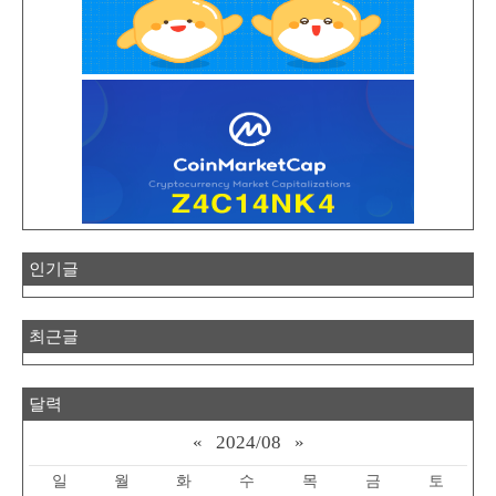
인기글
최근글
달력
«
2024/08
»
일
월
화
수
목
금
토