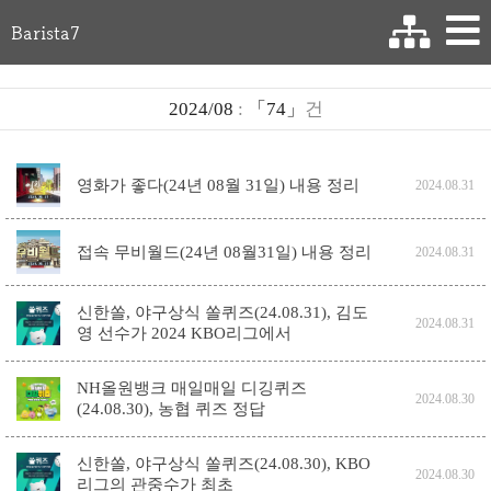
Barista7
2024/08
:
「74」
건
영화가 좋다(24년 08월 31일) 내용 정리
2024.08.31
접속 무비월드(24년 08월31일) 내용 정리
2024.08.31
신한쏠, 야구상식 쏠퀴즈(24.08.31), 김도
2024.08.31
영 선수가 2024 KBO리그에서
NH올원뱅크 매일매일 디깅퀴즈
2024.08.30
(24.08.30), 농협 퀴즈 정답
신한쏠, 야구상식 쏠퀴즈(24.08.30), KBO
2024.08.30
리그의 관중수가 최초