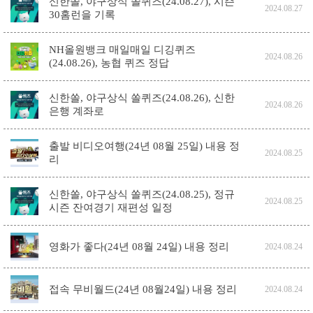
신한쏠, 야구상식 쏠퀴즈(24.08.27), 시즌
2024.08.27
30홈런을 기록
NH올원뱅크 매일매일 디깅퀴즈
2024.08.26
(24.08.26), 농협 퀴즈 정답
신한쏠, 야구상식 쏠퀴즈(24.08.26), 신한
2024.08.26
은행 계좌로
출발 비디오여행(24년 08월 25일) 내용 정
2024.08.25
리
신한쏠, 야구상식 쏠퀴즈(24.08.25), 정규
2024.08.25
시즌 잔여경기 재편성 일정
영화가 좋다(24년 08월 24일) 내용 정리
2024.08.24
접속 무비월드(24년 08월24일) 내용 정리
2024.08.24