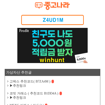
가상자산 추천글
고팍스 추천코드( B7ZA4M )
▶추천링크
코빗 거래소 ( 추천코드 B1DD4A )
▶추천링크