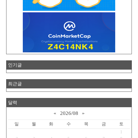
인기글
최근글
달력
«
2026/08
»
일
월
화
수
목
금
토
1