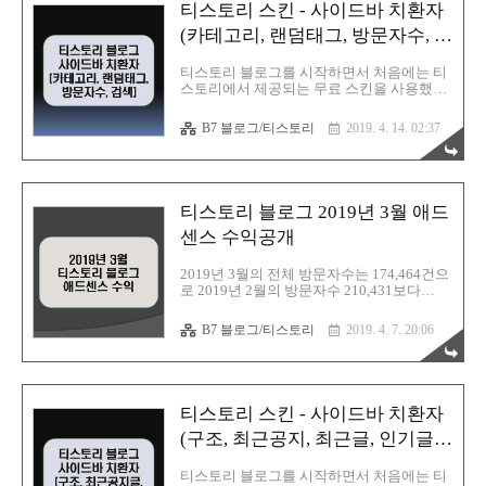
티스토리 스킨 - 사이드바 치환자
방문자수와 수익변화에 대해 정리해본다. 1.
티스토리 블로그 검색유입 2. 2019년 3월 애
(카테고리, 랜덤태그, 방문자수, 검
드센스 수익 3. 2019년 3월 애널리틱스 차트
색)
티스토리 블로그 2019년 4월 애드센스 수익
티스토리 블로그를 시작하면서 처음에는 티
공개 티스토리 블로그 2019년 3월 애드센스
스토리에서 제공되는 무료 스킨을 사용했다.
수익공개 : https://barista7.ti..
그러다 FastBoot 1.6.2 버전 스킨을 접하면서
FastBoot 스킨으로 변경하였고, 지금까지 사
B7 블로그/티스토리
2019. 4. 14. 02:37
용중이다. 티스토리 시스템은 조금씩 변화가
있는데, FastBoot 스킨의 발전적인 변화는 없
다. 그저 블로거들이 직접 오류를 수정하고,
포스팅한 글에 의존하면서 하루하루 조금씩
스킨을 수정하고 있는 실정이다. 티스토리
티스토리 블로그 2019년 3월 애드
블로그가 어떤구조로 되어있는지 어떤 파일
들이 있는지 모른채 시작했었다. 오류를 하
센스 수익공개
나씩 수정하면서 어떤파일이 있는지 알게 되
었고, html, css, js에 사용된 코드를 공부해야
2019년 3월의 전체 방문자수는 174,464건으
겠다는 생각이 들었다. 그래서 티스토리 블
로 2019년 2월의 방문자수 210,431보다
로그의 기본인 파일 구조부터 시작해서 티스
35,967건이 감소하였다. 방문자수는 감소하
토리 치환자에 대해 하나씩 알아보고 정리해
였지만 애드센스 수익은 +116.045달러가 증
B7 블로그/티스토리
2019. 4. 7. 20:06
보았다..
가하였다. 2월 검색유입은 구글이 58.23% 다
음이 39.58%로 구글이 우세하였으나, 3월에
는 다시 역전하여 다음이 51.18%, 구글이
45.97% 순으로 나타났다. 네이트와 네이버
는 2%미만의 검색유입이 있었다. 2019년 3
티스토리 스킨 - 사이드바 치환자
월 한달동안의 방문자수와 수익변화에 대해
정리해본다. 1. 티스토리 블로그 검색유입 2.
(구조, 최근공지, 최근글, 인기글,
2019년 3월 애드센스 수익 3. 2019년 3월 애
댓글)
널리틱스 차트 티스토리 블로그 2019년 3월
티스토리 블로그를 시작하면서 처음에는 티
애드센스 수익공개 티스토리 블로그 2019년