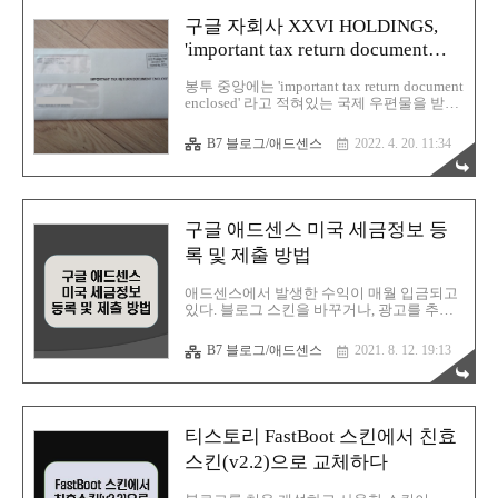
구글 자회사 XXVI HOLDINGS,
'important tax return document
enclosed'
봉투 중앙에는 'important tax return document
enclosed' 라고 적혀있는 국제 우편물을 받았
다. TAX라는 단어를 보고 구글 애드센스 관
련 우편물로 짐작하고 발신자를 확인해 보
B7 블로그/애드센스
2022. 4. 20. 11:34
니, 구글이 아니라 'XXVI HOLDINGS INC'라
고 찍혀있다. 확인해보니 XXVI HOLDINGS
(트웬티식스 홀딩스)는 구글의 자회사라고
한다. 봉투안에는 원친징수 대상이 되는 외
국인의 미국 원천 소득 이라 적혀있는, 1042-
구글 애드센스 미국 세금정보 등
S 양식의 서류가 3장 포함되어 있었다. 이 서
류를 작성해서 어디로 보내야 하는것인지 궁
록 및 제출 방법
금해서 찾아보았다. 구글 자회사 XXVI
HOLDINGS, 'important tax return document
애드센스에서 발생한 수익이 매월 입금되고
enclosed' ▷ 구글 애널리틱스 티스토리, 애드
있다. 블로그 스킨을 바꾸거나, 광고를 추가
센스 연결하기 : ..
할때 빼고는 홈페이지를 잘 확인하지 않는
다. 그런데 이전과는 다른 메일을 받고 애드
B7 블로그/애드센스
2021. 8. 12. 19:13
센스를 확인해보았다. 역시나 '지급보류'라는
문구가 눈에 확 들어왔다. 내용은 미국에서
발생한 수익에 대한 세금정보를 제출해야 한
다는 것이었다. 매월 대부분의 수익은 한국
에서 발생하는 것이고, 미국에서 발생한 수
티스토리 FastBoot 스킨에서 친효
익은 거의 없었다. 적은 금액이라도 발생하
기 때문에 세금정보를 요구하는것 같다. 세
스킨(v2.2)으로 교체하다
금정보 등록은 온라인으로 이루어지는데, 처
음이라 복잡하고 어려워보인다. 하지만 순서