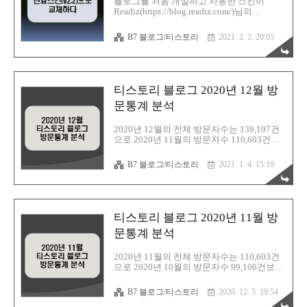
블로그를 처음 개설하고 사용한 스킨이
대로 따라하면 쉽게 끝난다. 그리고 상황에
Readiz(https://blog.readiz.com/)님의
따라서 구글에서 추가서류를 요구하기도 한
FastBoot 1.6.2 버전 스킨이었다. 당시에는
다. 지금부터 애드센스 미국 세금정보 등록
FastBoot 스킨을 사용하는 사람도 많고, 스킨
B7 블로그/티스토리
2021. 2. 2. 20:05
방법에 대해 정리해 둔다. 구글 애드센스 미
관련 포스팅도 많아서 블로그 관리하는데 많
국..
이 도움이 되었다. 하지만 티스토리에 조금
씩 변화가 찾아오면서 사소한 문제가 나타나
기 시작했다. 파일서버 주소가 바뀌면서 썸
네일 오류가 생기고, 보안접속 설정이 변경
티스토리 블로그 2020년 12월 방
되고, 구에디터에서 신에디터로 변경되는 등
의 변화가 있었는데, 모두 HTML/CSS, JS를
문통계 분석
수정해야 했다. 무엇보다도 스킨이 변화에
맞춰서 최신화가 되었으면 좋았겠지만 그렇
2020년 12월의 전체 방문자수는 139,197건
지가 못하다는게 한몫했다. 스킨변경의 가장
으로 2020년 11월의 방문자수 110,603건보
큰 이유는 신에디터 사용하면서 썸네일에 문
다 +28,594건이 증가하였다. 12월 검색유입
제가 생긴것이다. 티스토리에서 제공하는 스
은 다음 42.71%, 구글 32.19%, 네이버
B7 블로그/티스토리
2021. 1. 4. 15:19
킨을..
22.66%, 네이트 1.80%, 기타 0.64% 로 다음,
구글, 네이버순으로 나타났다. 다음/네이버
의 검색유입은 감소하였고, 구글의 검색유입
은 조금 증가 하였다. 2020년 12월 한달동안
의 방문자수와 블로그 검색 유입 통계자료를
티스토리 블로그 2020년 11월 방
분석하여 정리해보았다. 1. 티스토리 블로그
검색유입(티스토리 방문통계) 2. 네이버 애널
문통계 분석
리틱스 차트 분석 티스토리 블로그 2020년
12월 방문통계 분석 ▷ 티스토리 블로그
2020년 11월의 전체 방문자수는 110,603건
2020년 11월 방문통계 분석 :
으로 2020년 10월의 방문자수 99,106건보다
https://barista7.tistory.com/3488 ▷ 티스..
+11,587건이 증가하였다. 11월 검색유입은
다음 49.42%, 구글 24.60%, 네이버 22.84%,
B7 블로그/티스토리
2020. 12. 5. 19:54
네이트 2.18%, 기타 0.96% 로 다음, 구글, 네