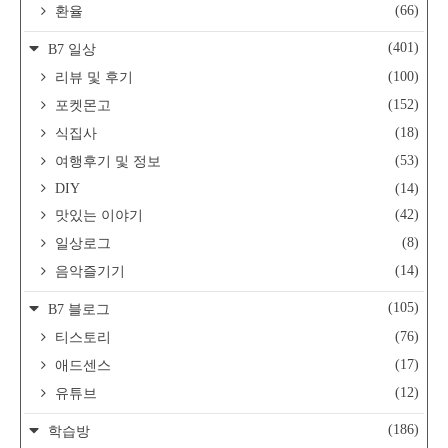
(66)
환율
(401)
B7 일상
(100)
리뷰 및 후기
(152)
포켓몬고
(18)
식집사
(53)
여행후기 및 정보
DIY
(14)
(42)
맛있는 이야기
(8)
일상로그
(14)
음악즐기기
(105)
B7 블로그
(76)
티스토리
(17)
애드센스
(12)
유튜브
(186)
학습방