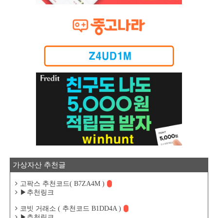
가상자산 추천글
고팍스 추천코드( B7ZA4M )
▶추천링크
코빗 거래소 ( 추천코드 B1DD4A )
▶추천링크