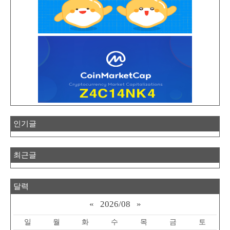
인기글
최근글
달력
«
2026/08
»
일
월
화
수
목
금
토