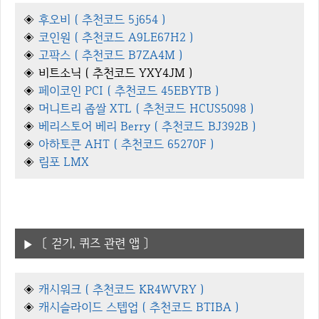
◈
후오비 ( 추천코드 5j654 )
◈
코인원 ( 추천코드 A9LE67H2 )
◈
고팍스 ( 추천코드 B7ZA4M )
◈ 비트소닉 ( 추천코드 YXY4JM )
◈
페이코인 PCI ( 추천코드 45EBYTB )
◈
머니트리 좁쌀 XTL ( 추천코드 HCUS5098 )
◈
베리스토어 베리 Berry ( 추천코드 BJ392B )
◈
아하토큰 AHT ( 추천코드 65270F )
◈
림포 LMX
〔 걷기, 퀴즈 관련 앱 〕
◈
캐시워크 ( 추천코드 KR4WVRY )
◈
캐시슬라이드 스텝업 ( 추천코드 BTIBA )