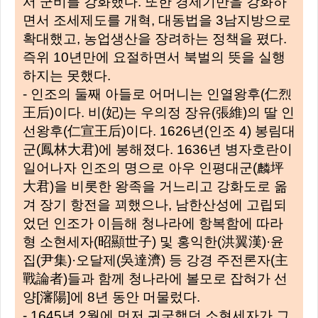
서 군비를 강화했다. 또한 경제기반을 강화하
면서 조세제도를 개혁, 대동법을 3남지방으로
확대했고, 농업생산을 장려하는 정책을 폈다.
즉위 10년만에 요절하면서 북벌의 뜻을 실행
하지는 못했다.
- 인조의 둘째 아들로 어머니는 인열왕후(仁烈
王后)이다. 비(妃)는 우의정 장유(張維)의 딸 인
선왕후(仁宣王后)이다. 1626년(인조 4) 봉림대
군(鳳林大君)에 봉해졌다. 1636년 병자호란이
일어나자 인조의 명으로 아우 인평대군(麟坪
大君)을 비롯한 왕족을 거느리고 강화도로 옮
겨 장기 항전을 꾀했으나, 남한산성에 고립되
었던 인조가 이듬해 청나라에 항복함에 따라
형 소현세자(昭顯世子) 및 홍익한(洪翼漢)·윤
집(尹集)·오달제(吳達濟) 등 강경 주전론자(主
戰論者)들과 함께 청나라에 볼모로 잡혀가 선
양[瀋陽]에 8년 동안 머물렀다.
- 1645년 2월에 먼저 귀국했던 소현세자가 그