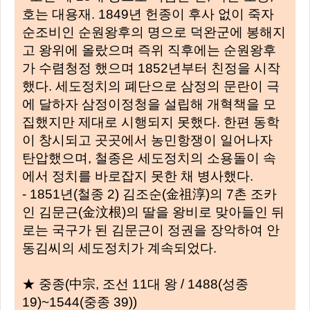
호는 대용재. 1849년 헌종이 후사 없이 죽자
순조비인 순원왕후의 명으로 덕완군에 봉해지
고 왕위에 올랐으며 즉위 직후에는 순원왕후
가 수렴청정 했으며 1852년부터 친정을 시작
했다. 세도정치의 폐단으로 삼정의 문란이 극
에 달하자 삼정이정청을 설립해 개혁책을 모
집했지만 제대로 시행되지 못했다. 한편 동학
이 창시되고 곳곳에서 농민항쟁이 일어나자
탄압했으며, 철종은 세도정치의 소용돌이 속
에서 정치를 바로잡지 못한 채 병사했다.
- 1851년(철종 2) 김조순(金祖淳)의 7촌 조카
인 김문근(金汶根)의 딸을 왕비로 맞아들인 뒤
로는 국구가 된 김문근이 정권을 장악하여 안
동김씨의 세도정치가 계속되었다.
★ 중종(中宗, 조선 11대 왕 / 1488(성종
19)~1544(중종 39))