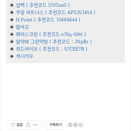
◈
샵백 ( 추천코드 UVOsnO )
◈
쿠팡 파트너스 ( 추천코드 AF5353454 )
◈
H.Point ( 추천코드 10684644 )
◈
팔라고
◈
해피스크린 ( 추천코드 e76q-69tt )
◈
알약M 그린약방 ( 추천코드 : JNpRr )
◈
위드라이브 ( 추천코드 : 57CEE7B )
◈
캐시카우
공감
구독하기