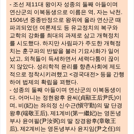
- 조선 제11대 왕이자 성종의 둘째 아들이며
연산군의 이복동생으로 이름은 역, 자는 낙천.
1506년 중종반정으로 왕위에 올라 연산군 때
파괴되었던 여론제도 등 유교정치의 복구와
교학의 강화를 최대의 과제로 삼고 개혁정치
를 시도했다. 하지만 사림파가 주도한 개혁정
치는 훈구파의 반발을 불러 기묘사화가 일어
났고, 외척들이 득세하면서 세력다툼이 끊이
지 않았다. 성리학적 윤리를 향촌사회에 제도
적으로 정착시키려했고 <경국대전> 등을 간행
하여 법제의 확립을 꾀했다.
- 성종의 둘째 아들이며 연산군의 이복동생이
다. 어머니는 정현왕후 윤씨(貞顯王后尹氏)이
며, 비(妃)는 좌의정 신수근(愼守勤)의 딸 단경
왕후(端敬王后), 제1계비(第一繼妃)는 영돈녕
부사 윤여필(尹汝弼)의 딸 장경왕후(章敬王
后), 제2계비는 영돈녕부사 윤지임(尹之任)의