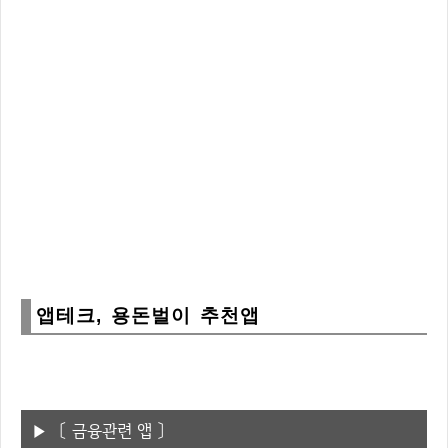
앱테크, 용돈벌이 추천앱
〔 금융관련 앱 〕