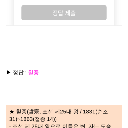
▶ 정답 :
철종
★ 철종(哲宗, 조선 제25대 왕 / 1831(순조
31)~1863(철종 14))
- 조선 제 25대 왕으로 이름은 변, 자는 도승,