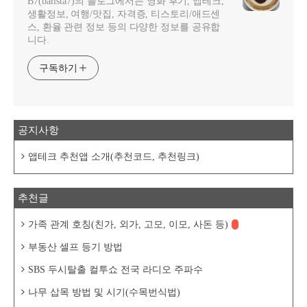
B7(barista7)의 블로그에서는 영화 후기, 앱테크,
생활정보, 여행/맛집, 자격증, 티스토리/애드센
스, 환율 관련 정보 등의 다양한 정보를 공유합
니다.
구독하기
공지사항
앱테크 추천앱 소개(추천코드, 추천링크)
추천글
가족 관계 호칭(친가, 외가, 고모, 이모, 사돈 등)
부동산 셀프 등기 방법
SBS 두시탈출 컬투쇼 전국 라디오 주파수
나무 삽목 방법 및 시기(수목번식법)