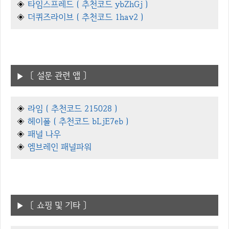
◈
타임스프레드 ( 추천코드 ybZhGj )
◈
더퀴즈라이브 ( 추천코드 1hav2 )
〔 설문 관련 앱 〕
◈
라임 ( 추천코드 215028 )
◈
헤이폴 ( 추천코드 bLjE7eb )
◈
패널 나우
◈
엠브레인 패널파워
〔 쇼핑 및 기타 〕