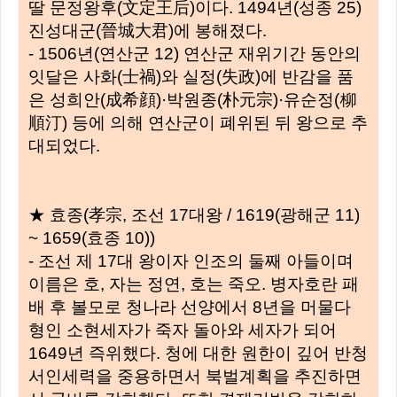
딸 문정왕후(文定王后)이다. 1494년(성종 25)
진성대군(晉城大君)에 봉해졌다.
- 1506년(연산군 12) 연산군 재위기간 동안의
잇달은 사화(士禍)와 실정(失政)에 반감을 품
은 성희안(成希顔)·박원종(朴元宗)·유순정(柳
順汀) 등에 의해 연산군이 폐위된 뒤 왕으로 추
대되었다.
★ 효종(孝宗, 조선 17대왕 / 1619(광해군 11)
~ 1659(효종 10))
- 조선 제 17대 왕이자 인조의 둘째 아들이며
이름은 호, 자는 정연, 호는 죽오. 병자호란 패
배 후 볼모로 청나라 선양에서 8년을 머물다
형인 소현세자가 죽자 돌아와 세자가 되어
1649년 즉위했다. 청에 대한 원한이 깊어 반청
서인세력을 중용하면서 북벌계획을 추진하면