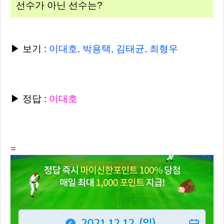
선수가 아닌 선수는?
▶ 보기 :
이대호, 박용택, 김태균, 최형우
▶ 정답 :
이대호
=