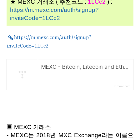
★ MEXC 거래소 ( 추천코드 :
1LCc2
) :
https://m.mexc.com/auth/signup?
inviteCode=1LCc2
https://m.mexc.com/auth/signup?
inviteCode=1LCc2
MEXC - Bitcoin, Litecoin and Ethereum Exchange and Margin, ETF and Futures Trading
m.mexc.com
▣ MEXC 거래소
- MEXC는 2018년 MXC Exchange라는 이름으