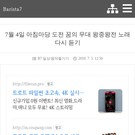
Barista7
7월 4일 아침마당 도전 꿈의 무대 왕중왕전 노래
다시 듣기
B7 일상/음악즐기기
2018. 7. 5. 12:50
http://filesun.pro
광고
트로트 파일썬 초고속, 4K 실시간
보기!
신규가입 0원 이벤트! 최신 영화,드라
마,애니 모두 무료! 4K 스트리밍
http://m.coupang.com
광고