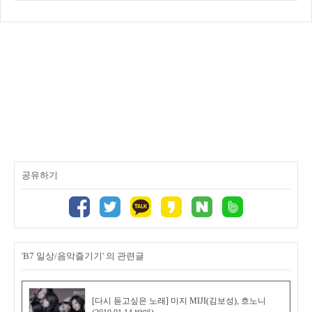
공유하기
'B7 일상/음악즐기기' 의 관련글
[다시 듣고싶은 노래] 미지 MIJI(김보성), 흐노니