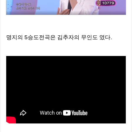
명지의 5승도전곡은 김추자의 무인도 였다.