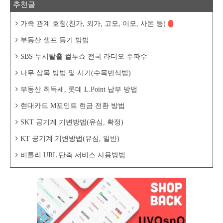
추천글
가족 관계 호칭(친가, 외가, 고모, 이모, 사돈 등)
부동산 셀프 등기 방법
SBS 두시탈출 컬투쇼 전국 라디오 주파수
나무 삽목 방법 및 시기(수목번식법)
부동산 취득세, 롯데 L.Point 납부 방법
현대카드 M포인트 현금 전환 방법
SKT 공기계 기변방법(유심, 확정)
KT 공기계 기변방법(유심, 일반)
비틀리 URL 단축 서비스 사용방법