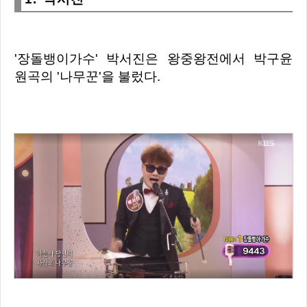
'장돌뱅이가수'
박서진은
왕중왕전에서
박구윤
원곡의 '나무꾼'을 불렀다.