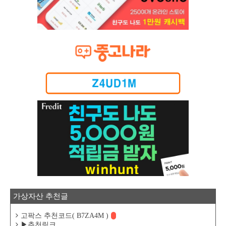
가상자산 추천글
고팍스 추천코드( B7ZA4M )
▶추천링크