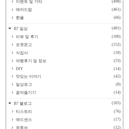
(498)
이벤트 및 기타
(461)
에어드랍
(66)
환율
(401)
B7 일상
(100)
리뷰 및 후기
(152)
포켓몬고
(18)
식집사
(53)
여행후기 및 정보
DIY
(14)
(42)
맛있는 이야기
(8)
일상로그
(14)
음악즐기기
(105)
B7 블로그
(76)
티스토리
(17)
애드센스
(12)
유튜브