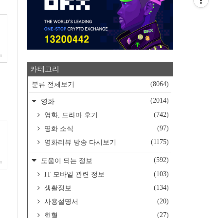
om
카테고리
(8064)
분류 전체보기
(2014)
영화
(742)
영화, 드라마 후기
(97)
영화 소식
(1175)
영화리뷰 방송 다시보기
(592)
도움이 되는 정보
om
(103)
IT 모바일 관련 정보
(134)
생활정보
(20)
사용설명서
(27)
헌혈