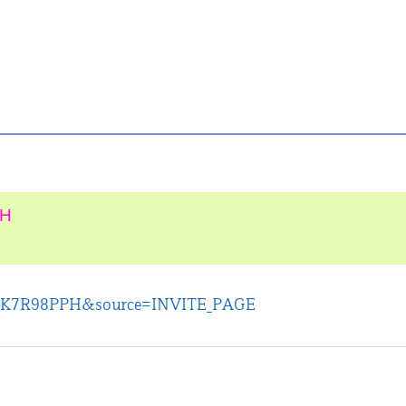
PH
e=CK7R98PPH&source=INVITE_PAGE