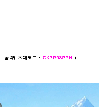
치 공략( 초대코드 :
CK7R98PPH
)