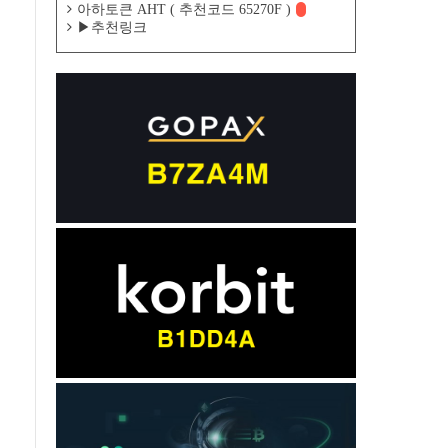
아하토큰 AHT ( 추천코드 65270F )
▶추천링크