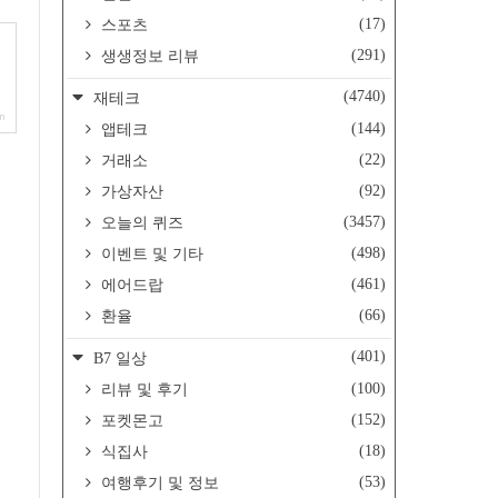
(17)
스포츠
(291)
생생정보 리뷰
(4740)
재테크
om
(144)
앱테크
(22)
거래소
(92)
가상자산
(3457)
오늘의 퀴즈
(498)
이벤트 및 기타
(461)
에어드랍
(66)
환율
(401)
B7 일상
(100)
리뷰 및 후기
(152)
포켓몬고
(18)
식집사
(53)
여행후기 및 정보