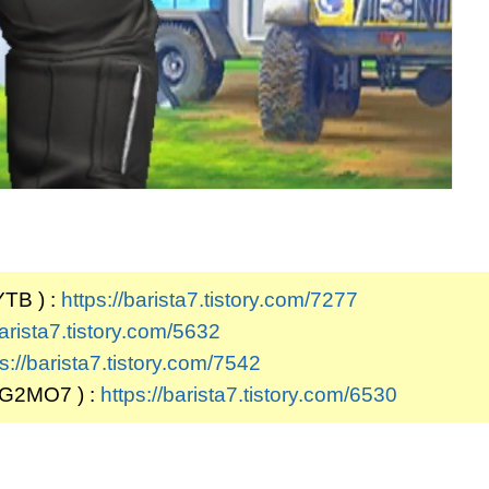
B ) :
https://barista7.tistory.com/7277
barista7.tistory.com/5632
s://barista7.tistory.com/7542
2MO7 ) :
https://barista7.tistory.com/6530