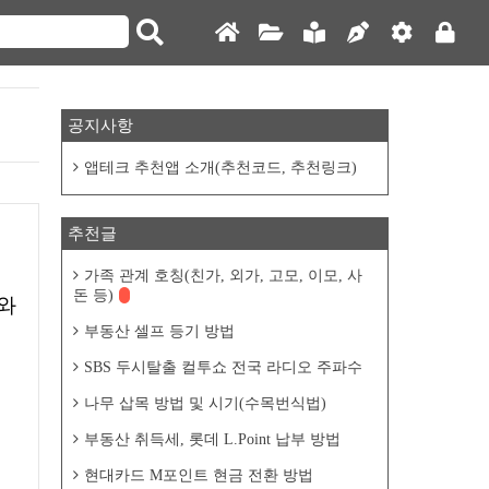
공지사항
앱테크 추천앱 소개(추천코드, 추천링크)
추천글
가족 관계 호칭(친가, 외가, 고모, 이모, 사
돈 등)
부동산 셀프 등기 방법
SBS 두시탈출 컬투쇼 전국 라디오 주파수
나무 삽목 방법 및 시기(수목번식법)
부동산 취득세, 롯데 L.Point 납부 방법
현대카드 M포인트 현금 전환 방법