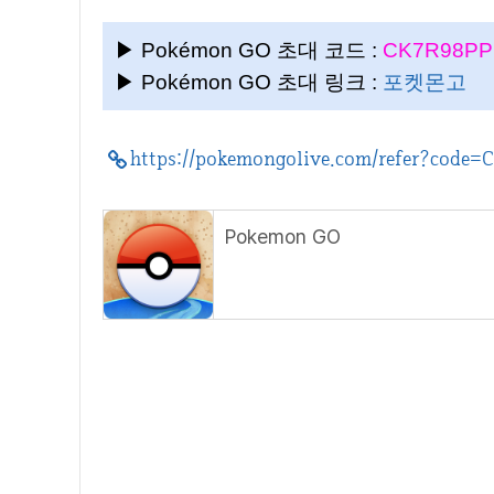
▶ Pokémon GO 초대 코드 :
CK7R98P
▶ Pokémon GO 초대 링크 :
포켓몬고
https://pokemongolive.com/refer?cod
Pokemon GO