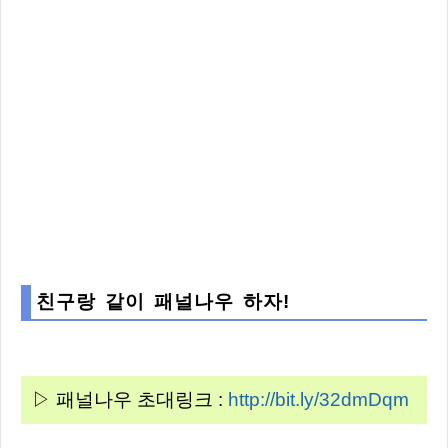
친구랑 같이 패널나우 하자!
▷ 패널나우 초대링크 :
http://bit.ly/32dmDqm