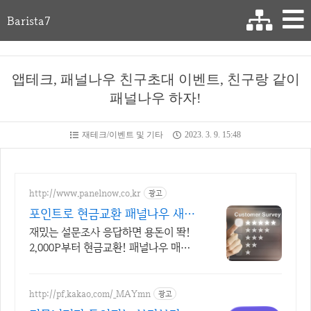
Barista7
앱테크, 패널나우 친구초대 이벤트, 친구랑 같이
패널나우 하자!
재테크/이벤트 및 기타
2023. 3. 9. 15:48
http://www.panelnow.co.kr
광고
포인트로 현금교환 패널나우 새로
운 설문이 도착했어요!
재밌는 설문조사 응답하면 용돈이 똭!
2,000P부터 현금교환! 패널나우 매일
매일 설문을 통해 포인트 쌓는 즐거움을
느낄 수 있습니다!
http://pf.kakao.com/_MAYmn
광고