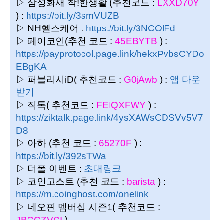
▷ 삼성화재 착!한생활 (추천코드 :
LXXD70Y
) :
https://bit.ly/3smVUZB
▷ NH헬스케어 :
https://bit.ly/3NCOlFd
▷ 페이코인(추천 코드 :
45EBYTB
) :
https://payprotocol.page.link/hekxPvbsCYDo
EBgKA
▷ 퍼블리시iD( 추천코드 :
G0jAwb
) :
앱 다운
받기
▷ 직톡( 추천코드 :
FEIQXFWY
) :
https://ziktalk.page.link/4ysXAWsCDSVv5V7
D8
▷ 아하 (추천 코드 :
65270F
) :
https://bit.ly/392sTWa
▷ 더폴 이벤트 :
초대링크
▷ 코인고스트 (추천 코드 :
barista
) :
https://m.coinghost.com/onelink
▷ 네오핀 멤버십 시즌1( 추천코드 :
JBCCZVCI
)