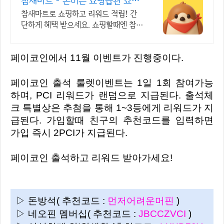
참새마트 - 돈버는 쇼핑습관 쇼핑
만 해도 포인트 적립
참새마트로 쇼핑하고 리워드 적립! 간
단하게 혜택 받으세요. 쇼핑할때엔 참새
마트에 들러주세요! 참새가 쇼핑포인트
를 물어다줄거에요!
페이코인에서 11월 이벤트가 진행중이다.
페이코인 출석 룰렛이벤트는 1일 1회 참여가능
하며, PCI 리워드가 랜덤으로 지급된다. 출석체
크 특별상은 추첨을 통해 1~3등에게 리워드가 지
급된다. 가입할때 친구의 추천코드를 입력하면
가입 즉시 2PCI가 지급된다.
페이코인 출석하고 리워드 받아가세요!
▷ 돈방석( 추천코드 :
먼저어려운머핀
)
▷ 네오핀 멤버십( 추천코드 :
JBCCZVCI
)