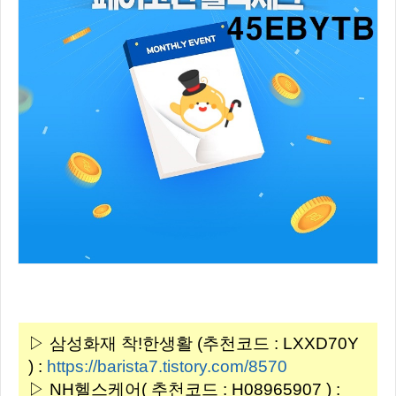
▷ 삼성화재 착!한생활 (추천코드 : LXXD70Y
) :
https://barista7.tistory.com/8570
▷ NH헬스케어( 추천코드 : H08965907 ) :