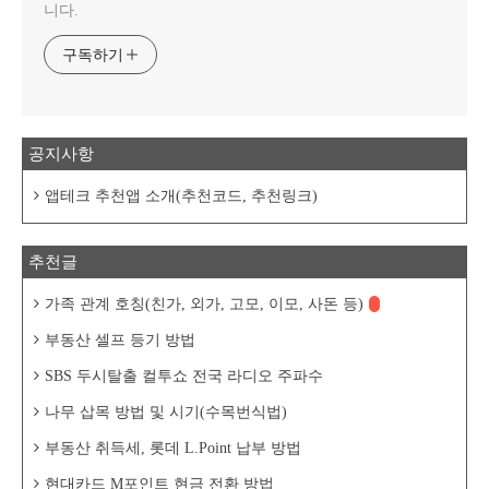
니다.
구독하기
공지사항
앱테크 추천앱 소개(추천코드, 추천링크)
추천글
가족 관계 호칭(친가, 외가, 고모, 이모, 사돈 등)
부동산 셀프 등기 방법
SBS 두시탈출 컬투쇼 전국 라디오 주파수
나무 삽목 방법 및 시기(수목번식법)
부동산 취득세, 롯데 L.Point 납부 방법
현대카드 M포인트 현금 전환 방법