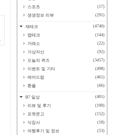
(17)
스포츠
(291)
생생정보 리뷰
(4740)
재테크
(144)
앱테크
m
(22)
거래소
(92)
가상자산
(3457)
오늘의 퀴즈
(498)
이벤트 및 기타
(461)
에어드랍
(66)
환율
(401)
B7 일상
(100)
리뷰 및 후기
(152)
포켓몬고
(18)
식집사
(53)
여행후기 및 정보