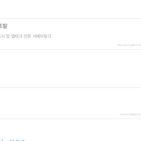
포탈
조사 및 앱테크 전문 서베이링크
www.surveylink.co.k
www.coupang.co