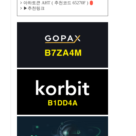
아하토큰 AHT ( 추천코드 65270F )
▶추천링크