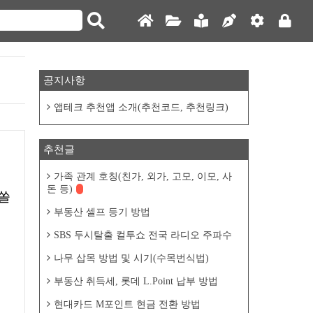
공지사항
앱테크 추천앱 소개(추천코드, 추천링크)
추천글
가족 관계 호칭(친가, 외가, 고모, 이모, 사
돈 등)
부동산 셀프 등기 방법
SBS 두시탈출 컬투쇼 전국 라디오 주파수
나무 삽목 방법 및 시기(수목번식법)
부동산 취득세, 롯데 L.Point 납부 방법
현대카드 M포인트 현금 전환 방법