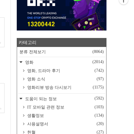
카테고리
r
(8064)
분류 전체보기
(2014)
영화
(742)
영화, 드라마 후기
(97)
영화 소식
(1175)
영화리뷰 방송 다시보기
(592)
도움이 되는 정보
(103)
IT 모바일 관련 정보
m
(134)
생활정보
(20)
사용설명서
(27)
헌혈