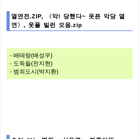
열연전.ZIP, 〈악! 당했다~ 웃픈 악당 열
연〉, 웃플 빌런 모음.zip
- 배테랑(배성우)
- 도둑들(전지현)
- 범죄도시(박지환)