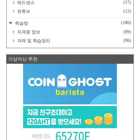
(17)
애드센스
(12)
유튜브
(186)
학습방
(89)
자격증 정보
(96)
과제 및 학습정리
가상자산 추천