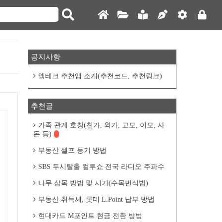
공지사항
앱테크 추천앱 소개(추천코드, 추천링크)
추천글
가족 관계 호칭(친가, 외가, 고모, 이모, 사
돈 등)
부동산 셀프 등기 방법
SBS 두시탈출 컬투쇼 전국 라디오 주파수
나무 삽목 방법 및 시기(수목번식법)
부동산 취득세, 롯데 L.Point 납부 방법
현대카드 M포인트 현금 전환 방법