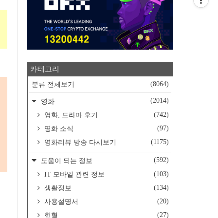
카테고리
(8064)
분류 전체보기
(2014)
영화
(742)
영화, 드라마 후기
(97)
영화 소식
(1175)
영화리뷰 방송 다시보기
(592)
도움이 되는 정보
(103)
IT 모바일 관련 정보
(134)
생활정보
(20)
사용설명서
(27)
헌혈