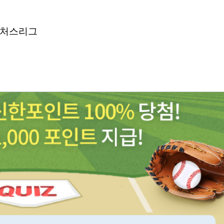
퓨처스리그