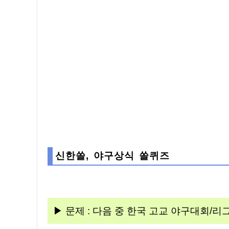
신한쏠, 야구상식 쏠퀴즈
▶ 문제 : 다음 중 한국 고교 야구대회/리