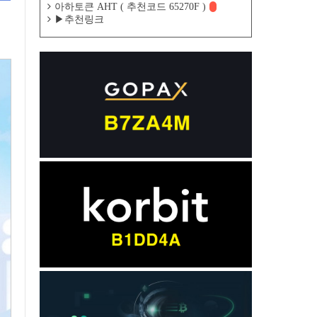
아하토큰 AHT ( 추천코드 65270F )
▶추천링크