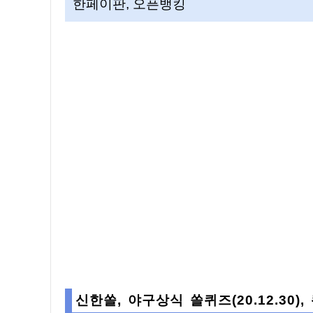
한페이판, 오픈뱅킹
신한쏠, 야구상식 쏠퀴즈(20.12.30