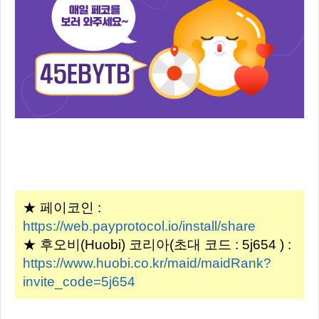
★ 페이코인 :
https://web.payprotocol.io/install/share
★ 후오비(Huobi) 코리아(초대 코드 : 5j654 ) :
https://www.huobi.co.kr/maid/maidRank?
invite_code=5j654