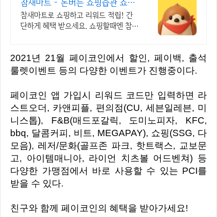
참새마트 - 돈버는 쇼핑습관 쇼핑
만 해도 포인트 적립
참새마트로 쇼핑하고 리워드 적립! 간
단하게 혜택 받으세요. 쇼핑할때엔 참새
마트에 들러주세요! 참새가 쇼핑포인트
를 물어다줄거에요!
2021년 21월 페이코인에서 할인, 페이백, 출석
룰렛이벤트 등의 다양한 이벤트가 진행중이다.
페이코인 앱 가입시 리워드 코드만 입력하면 라
스트오더, 카앤피플, 편의점(CU, 세븐일레븐, 미
니스톱), F&B(매드포갈릭, 도미노피자, KFC,
bbq, 달콤커피, 비트, MEGAPAY), 쇼핑(SSG, 다
모음), 레저/문화(골프존 파크, 핫트랙스, 교보문
고, 아이템매니아, 라이언 치츠볼 어드벤쳐) 등
다양한 가맹점에서 바로 사용할 수 있는 PCI를
받을 수 있다.
친구와 함께 페이코인의 혜택을 받아가세요!