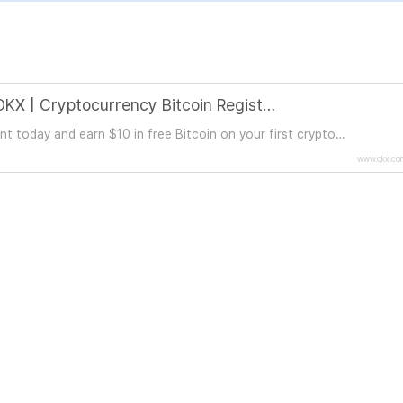
Welcome Bonus | Register in OKX | Cryptocurrency Bitcoin Registration
today and earn $10 in free Bitcoin on your first crypto
l. Register on OKX and start your cryptocurrency, bitcoin
www.okx.co