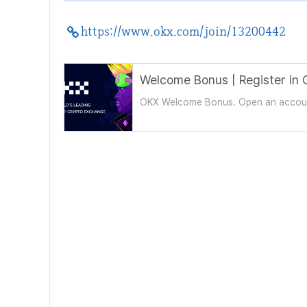
https://www.okx.com/join/13200442
OKX Welcome Bonus. Open an account 
purchase of $100 or more via Buy/Sel
journey!