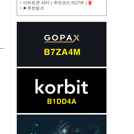
아하토큰 AHT ( 추천코드 65270F )
▶추천링크