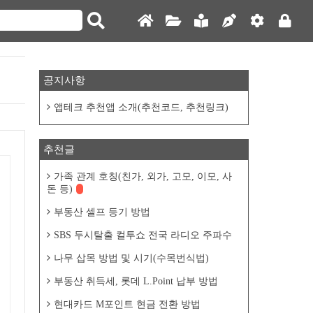
공지사항
앱테크 추천앱 소개(추천코드, 추천링크)
추천글
가족 관계 호칭(친가, 외가, 고모, 이모, 사
돈 등)
부동산 셀프 등기 방법
SBS 두시탈출 컬투쇼 전국 라디오 주파수
나무 삽목 방법 및 시기(수목번식법)
부동산 취득세, 롯데 L.Point 납부 방법
현대카드 M포인트 현금 전환 방법