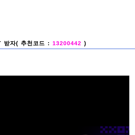
T 받자( 추천코드 :
13200442
)