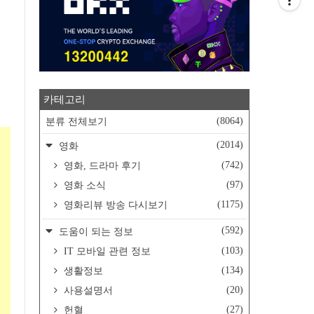
카테고리
(8064)
분류 전체보기
(2014)
영화
(742)
영화, 드라마 후기
(97)
영화 소식
(1175)
영화리뷰 방송 다시보기
(592)
도움이 되는 정보
(103)
IT 모바일 관련 정보
(134)
생활정보
(20)
사용설명서
(27)
헌혈