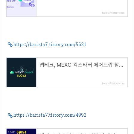
barista7.tistory.com
https://barista7.tistory.com/5621
앱테크, MEXC 킥스타터 에어드랍 참여방법( 추천 코드 : 1LCc2 )
barista7.tistory.com
https://barista7.tistory.com/4992