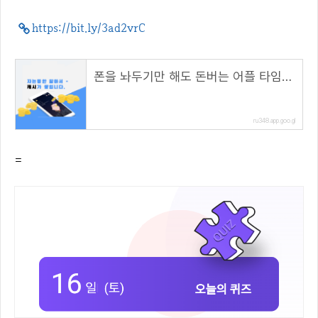
https://bit.ly/3ad2vrC
폰을 놔두기만 해도 돈버는 어플 타임스프레드
ru348.app.goo.gl
=