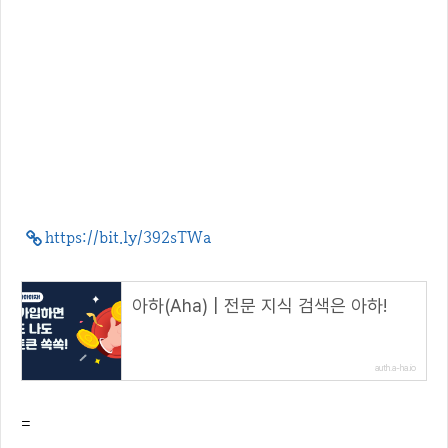
https://bit.ly/392sTWa
아하(Aha) | 전문 지식 검색은 아하!
auth.a-ha.io
=