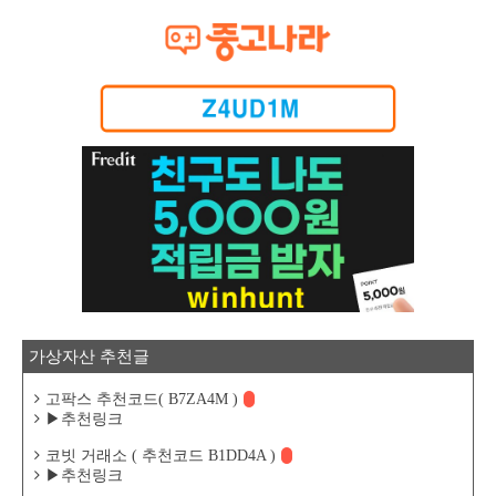
가상자산 추천글
고팍스 추천코드( B7ZA4M )
▶추천링크
코빗 거래소 ( 추천코드 B1DD4A )
▶추천링크