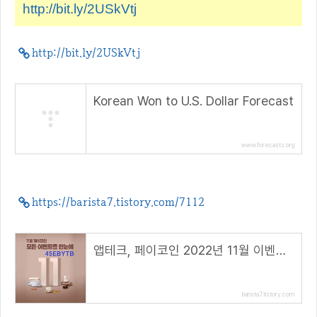
http://bit.ly/2USkVtj
http://bit.ly/2USkVtj
Korean Won to U.S. Dollar Forecast
www.forecasts.org
https://barista7.tistory.com/7112
앱테크, 페이코인 2022년 11월 이벤트 총정리!( 리워드 코드 : 45EBYTB )
barista7.tistory.com