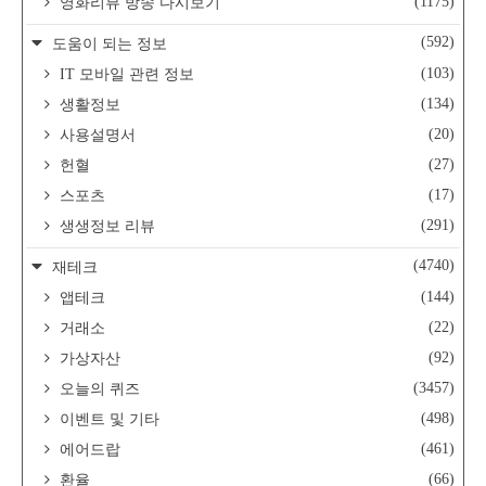
(1175)
영화리뷰 방송 다시보기
(592)
도움이 되는 정보
(103)
IT 모바일 관련 정보
(134)
생활정보
(20)
사용설명서
(27)
헌혈
(17)
스포츠
(291)
생생정보 리뷰
(4740)
재테크
(144)
앱테크
(22)
거래소
(92)
가상자산
(3457)
오늘의 퀴즈
(498)
이벤트 및 기타
(461)
에어드랍
(66)
환율