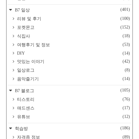
(401)
B7 일상
(100)
리뷰 및 후기
(152)
포켓몬고
(18)
식집사
(53)
여행후기 및 정보
DIY
(14)
(42)
맛있는 이야기
(8)
일상로그
(14)
음악즐기기
(105)
B7 블로그
(76)
티스토리
(17)
애드센스
(12)
유튜브
(186)
학습방
(89)
자격증 정보