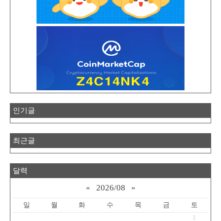
인기글
최근글
달력
«
2026/08
»
일
월
화
수
목
금
토
1