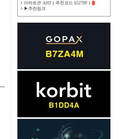
아하토큰 AHT ( 추천코드 65270F )
▶추천링크