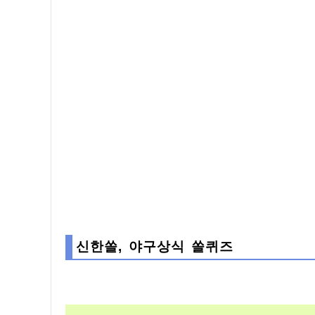
신한쏠, 야구상식 쏠퀴즈