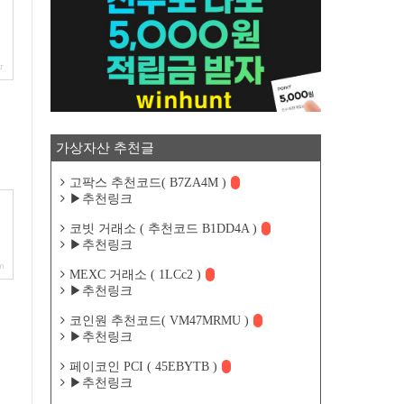
r
가상자산 추천글
고팍스 추천코드( B7ZA4M )
▶추천링크
코빗 거래소 ( 추천코드 B1DD4A )
▶추천링크
om
MEXC 거래소 ( 1LCc2 )
▶추천링크
코인원 추천코드( VM47MRMU )
▶추천링크
페이코인 PCI ( 45EBYTB )
▶추천링크