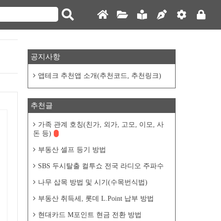
공지사항
앱테크 추천앱 소개(추천코드, 추천링크)
추천글
가족 관계 호칭(친가, 외가, 고모, 이모, 사
돈 등)
부동산 셀프 등기 방법
SBS 두시탈출 컬투쇼 전국 라디오 주파수
나무 삽목 방법 및 시기(수목번식법)
부동산 취득세, 롯데 L.Point 납부 방법
현대카드 M포인트 현금 전환 방법