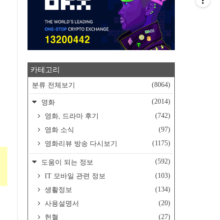
카테고리
(8064)
분류 전체보기
(2014)
영화
(742)
영화, 드라마 후기
(97)
영화 소식
(1175)
영화리뷰 방송 다시보기
(592)
도움이 되는 정보
(103)
IT 모바일 관련 정보
(134)
생활정보
(20)
사용설명서
(27)
헌혈