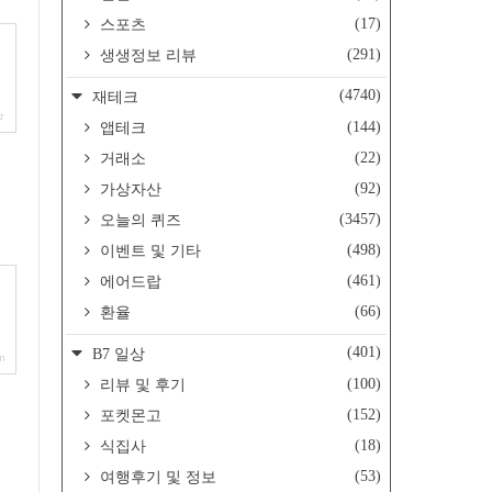
(17)
스포츠
(291)
생생정보 리뷰
(4740)
재테크
r
(144)
앱테크
(22)
거래소
(92)
가상자산
(3457)
오늘의 퀴즈
(498)
이벤트 및 기타
(461)
에어드랍
(66)
환율
(401)
B7 일상
m
(100)
리뷰 및 후기
(152)
포켓몬고
(18)
식집사
(53)
여행후기 및 정보