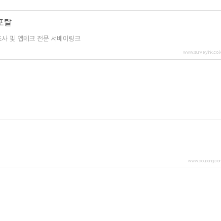
포탈
조사 및 앱테크 전문 서베이링크
www.surveylink.co.k
www.coupang.co