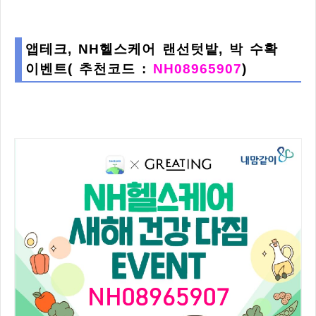
앱테크, NH헬스케어 랜선텃밭, 박 수확
이벤트( 추천코드 :
NH08965907
)