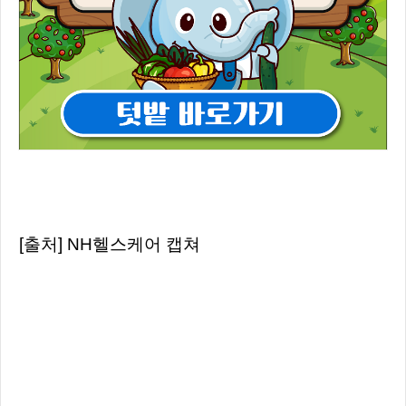
[출처] NH헬스케어 캡쳐