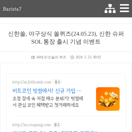
Barista7
신한쏠, 야구상식 쏠퀴즈(24.05.23), 신한 슈퍼
SOL 통장 출시 기념 이벤트
재테크/오늘의 퀴즈
2024. 5. 23. 00:02
http://m.bithumb.com
광고
비트코인 빗썸에서! 신규 가입 시
5만원 혜택
조정 장세 속 저점 매수 분위기! 빗썸에
서 관심 코인 혜택받고 첫거래하세요
http://m.coupang.com
광고