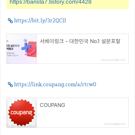
https://barista7.tistory.com/4428
https://bit.ly/3r2QClI
서베이링크 - 대한민국 No.1 설문포탈
www.surveylink.co.kr
https://link.coupang.com/a/rtcw0
COUPANG
www.coupang.com