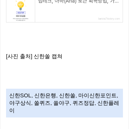
앱테크, 아하(Aha) 토큰 획득방법, 가입시 120 AHT 지급( 추천 코드 : 65270F )
barista7.tistory.com
[사진 출처] 신한쏠 캡쳐
신한SOL, 신한은행, 신한쏠, 마이신한포인트,
야구상식, 쏠퀴즈, 쏠야구, 퀴즈정답, 신한플레
이