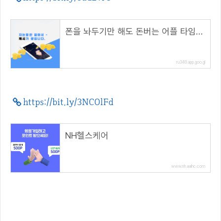
폰을 놔두기만 해도 돈버는 어플 타임스프레드
ru348.app.goo.gl
https://bit.ly/3NCOlFd
NH헬스케어
www.nh.aaihc.com