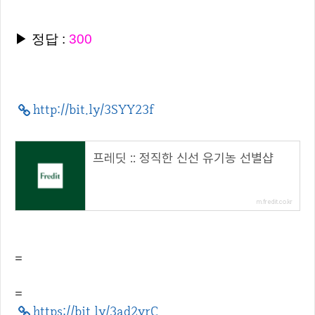
▶ 정답 :
300
http://bit.ly/3SYY23f
프레딧 :: 정직한 신선 유기농 선별샵
m.fredit.co.kr
=
=
https://bit.ly/3ad2vrC