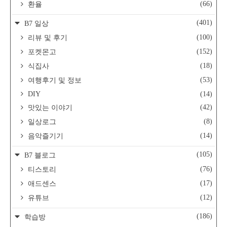
(66)
환율
(401)
B7 일상
(100)
리뷰 및 후기
(152)
포켓몬고
(18)
식집사
(53)
여행후기 및 정보
DIY
(14)
(42)
맛있는 이야기
(8)
일상로그
(14)
음악즐기기
(105)
B7 블로그
(76)
티스토리
(17)
애드센스
(12)
유튜브
(186)
학습방