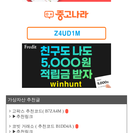
가상자산 추천글
고팍스 추천코드( B7ZA4M )
▶추천링크
코빗 거래소 ( 추천코드 B1DD4A )
▶추천링크