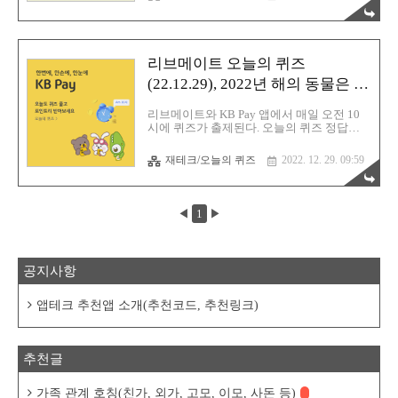
수 있다. 신한은행에서는 매일 포인트를 지급하는
다양한 퀴즈와 이벤트 등이 많아서 마이 신한포인
가 은근히 잘 모이는 앱중 하나이다. 적립된 마이
한포인트는 다양한 방법으로 사용이 가능한데, 현
으로 본인 통장에 입금이 가능하다는 것이 가장 좋
리브메이트 오늘의 퀴즈
은것 같다. ▷ 페이코인( 추천코드 : 45EBYTB ) :
https://payprotocol.page.link/hekxPvbsCYDoEBg
(22.12.29), 2022년 해의 동물은 호
▷ 메디패스( 추천코드 : 5G2MO7 ) :
랑이
https://bit.ly/3PqThfZ ▷ 스마트홈트( 초대코드 : H.
리브메이트와 KB Pay 앱에서 매일 오전 10
시에 퀴즈가 출제된다. 오늘의 퀴즈 정답을
맞추면 포인트리가 지급되는데, 중복 참여는
안된다. 적립된 포인트리는 유효기간은 5년
재테크/오늘의 퀴즈
2022. 12. 29. 09:59
으로, 유효기간이 지나면 소멸이 된다. 현금
처럼 사용할 수 있고, 적립된 유효기간도 길
고 활용할 방법이 많아서 유용한 포인트다.
포인트리는 현금화 할 수 있다는 장점이 있
◀
1
▶
다. 가장 간편한 방법은 KB국민은행의 본인
계좌로 포인트리를 입금하는 것이다. 그밖에
KB국민은행 ATM을 통해 출금, 신용/체크카
드를 통한 출금이 있다. 리브메이트 오늘의
공지사항
퀴즈는 매일 오전 10시에 새롭게 찾아갑니
다. 퀴즈 풀고 최대 10포인트 받아가세요. ▷
페이코인( 추천코드 : 45EBYTB ) :
앱테크 추천앱 소개(추천코드, 추천링크)
https://payprotocol.page.link/hekx..
추천글
가족 관계 호칭(친가, 외가, 고모, 이모, 사돈 등)