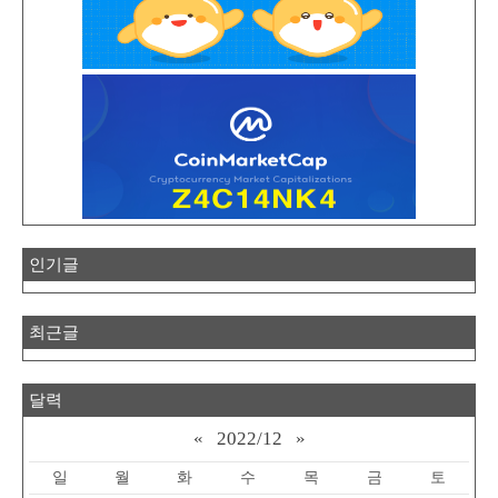
인기글
최근글
달력
«
2022/12
»
일
월
화
수
목
금
토