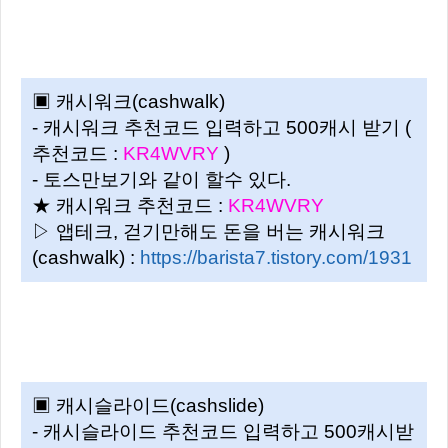
▣ 캐시워크(cashwalk)
- 캐시워크 추천코드 입력하고 500캐시 받기 (
추천코드 :
KR4WVRY
)
- 토스만보기와 같이 할수 있다.
★ 캐시워크 추천코드 :
KR4WVRY
▷ 앱테크, 걷기만해도 돈을 버는 캐시워크
(cashwalk) :
https://barista7.tistory.com/1931
▣ 캐시슬라이드(cashslide)
- 캐시슬라이드 추천코드 입력하고 500캐시받