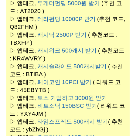
▷ 앱테크,
투게더펀딩 5000원 받기
(추천 코
드 : AT2020 )
▷ 앱테크,
테라펀딩 10000P 받기
(추천 코드,
Q82FHM )
▷ 앱테크,
캐시닥 2500P 받기
( 추천코드 :
TBXFP
)
▷ 앱테크,
캐시워크 500캐시 받기
( 추천코드
:
KR4WVRY
)
▷ 앱테크,
캐시슬라이드 500캐시받기
( 추천
코드 :
BTIBA
)
▷ 앱테크,
페이코인 10PCI 받기
( 리워드 코
드 :
45EBYTB
)
▷ 앱테크,
토스 가입하고 3000원 받기
▷ 앱테크,
비트소닉 150BSC 받기
( 리워드 코
드 : YXY4JM )
▷ 앱테크,
타임스프레드 500캐시 받기
( 추천
코드 : ybZhGj )