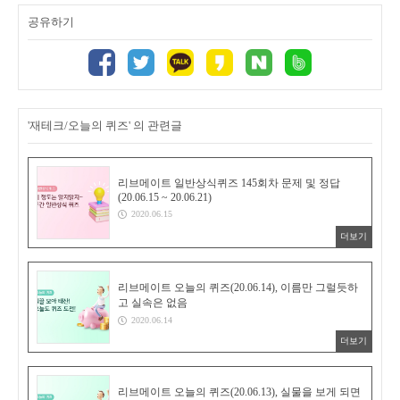
공유하기
'재테크/오늘의 퀴즈' 의 관련글
리브메이트 일반상식퀴즈 145회차 문제 및 정답
(20.06.15 ~ 20.06.21)
2020.06.15
더보기
리브메이트 오늘의 퀴즈(20.06.14), 이름만 그럴듯하
고 실속은 없음
2020.06.14
더보기
리브메이트 오늘의 퀴즈(20.06.13), 실물을 보게 되면