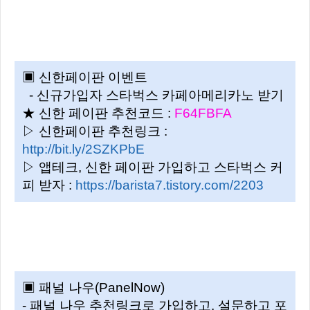
▣ 신한페이판 이벤트
- 신규가입자 스타벅스 카페아메리카노 받기
★ 신한 페이판 추천코드 :
F64FBFA
▷ 신한페이판 추천링크 :
http://bit.ly/2SZKPbE
▷ 앱테크, 신한 페이판 가입하고 스타벅스 커
피 받자 :
https://barista7.tistory.com/2203
▣ 패널 나우(PanelNow)
- 패널 나우 추천링크로 가입하고, 설문하고 포