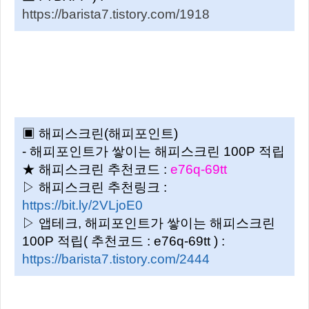
https://barista7.tistory.com/1918
▣ 해피스크린(해피포인트)
- 해피포인트가 쌓이는 해피스크린 100P 적립
★ 해피스크린 추천코드 :
e76q-69tt
▷ 해피스크린 추천링크 :
https://bit.ly/2VLjoE0
▷ 앱테크, 해피포인트가 쌓이는 해피스크린
100P 적립( 추천코드 : e76q-69tt ) :
https://barista7.tistory.com/2444