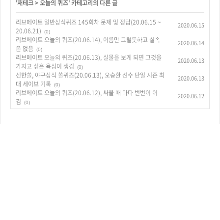
'
재테크
>
오늘의 퀴즈
' 카테고리의 다른 글
리브메이트 일반상식퀴즈 145회차 문제 및 정답(20.06.15 ~
2020.06.15
20.06.21)
(0)
리브메이트 오늘의 퀴즈(20.06.14), 이름만 그럴듯하고 실속
2020.06.14
은 없음
(0)
리브메이트 오늘의 퀴즈(20.06.13), 실물을 보게 되면 그것을
2020.06.13
가지고 싶은 욕심이 생김
(0)
신한쏠, 야구상식 쏠퀴즈(20.06.13), 오승환 선수 단일 시즌 최
2020.06.13
대 세이브 기록
(0)
리브메이트 오늘의 퀴즈(20.06.12), 싸울 때 마다 번번이 이
2020.06.12
김
(0)