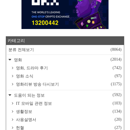
카테고리
(8064)
분류 전체보기
(2014)
영화
(742)
영화, 드라마 후기
(97)
영화 소식
(1175)
영화리뷰 방송 다시보기
(592)
도움이 되는 정보
(103)
IT 모바일 관련 정보
(134)
생활정보
(20)
사용설명서
(27)
헌혈