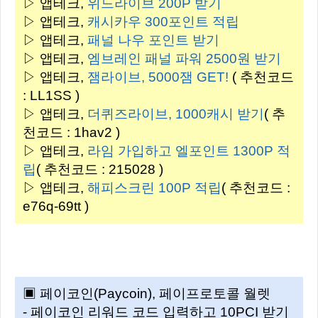
▷ 앱테크,
위드라이브 200P 받기
▷ 앱테크,
캐시카우 300포인트 적립
▷ 앱테크,
패널 나우 포인트 받기
▷ 앱테크,
엠브레인 패널 파워 2500원 받기
▷ 앱테크,
잼라이브, 5000잼 GET!
( 추천코드
: LL1SS )
▷ 앱테크,
더퀴즈라이브, 1000캐시 받기
( 추
천코드 : 1hav2 )
▷ 앱테크,
라임 가입하고 엘포인트 1300P 적
립
( 추천코드 : 215028 )
▷ 앱테크,
해피스크린 100P 적립
( 추천코드 :
e76q-69tt )
▣ 페이코인(Paycoin), 페이프로토콜 월렛
- 페이코인 리워드 코드 입력하고 10PCI 받기