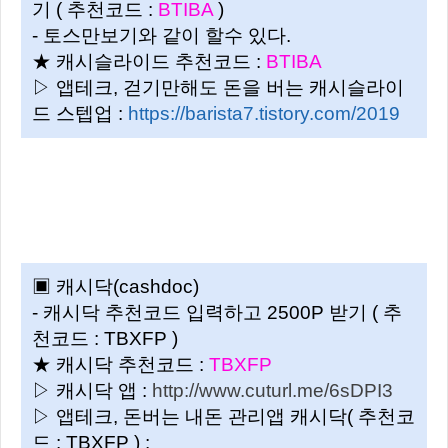
기 ( 추천코드 :
BTIBA
)
- 토스만보기와 같이 할수 있다.
★ 캐시슬라이드 추천코드 :
BTIBA
▷ 앱테크, 걷기만해도 돈을 버는 캐시슬라이
드 스텝업 :
https://barista7.tistory.com/2019
▣ 캐시닥(cashdoc)
- 캐시닥 추천코드 입력하고 2500P 받기 ( 추
천코드 : TBXFP )
★ 캐시닥 추천코드 :
TBXFP
▷ 캐시닥 앱 :
http://www.cuturl.me/6sDPI3
▷ 앱테크, 돈버는 내돈 관리앱 캐시닥( 추천코
드 : TBXFP ) :