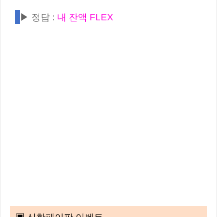
▶ 정답 :
내 잔액 FLEX