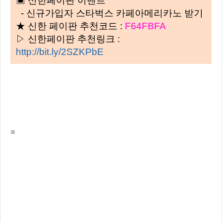
▣ 신한페이판 이벤트
- 신규가입자 스타벅스 카페아메리카노 받기
★ 신한 페이판 추천코드 :
F64FBFA
▷ 신한페이판 추천링크 :
http://bit.ly/2SZKPbE
=