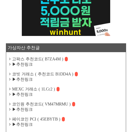
가상자산 추천글
고팍스 추천코드( B7ZA4M )
▶추천링크
코빗 거래소 ( 추천코드 B1DD4A )
▶추천링크
MEXC 거래소 ( 1LCc2 )
▶추천링크
코인원 추천코드( VM47MRMU )
▶추천링크
페이코인 PCI ( 45EBYTB )
▶추천링크