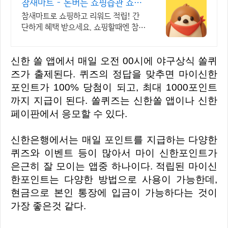
참새마트 - 돈버는 쇼핑습관 쇼핑
만 해도 포인트 적립
참새마트로 쇼핑하고 리워드 적립! 간
단하게 혜택 받으세요. 쇼핑할때엔 참새
마트에 들러주세요! 참새가 쇼핑포인트
를 물어다줄거에요!
신한 쏠 앱에서 매일 오전 00시에 야구상식 쏠퀴
즈가 출제된다. 퀴즈의 정답을 맞추면 마이신한
포인트가 100% 당첨이 되고, 최대 1000포인트
까지 지급이 된다. 쏠퀴즈는 신한쏠 앱이나 신한
페이판에서 응모할 수 있다.
신한은행에서는 매일 포인트를 지급하는 다양한
퀴즈와 이벤트 등이 많아서 마이 신한포인트가
은근히 잘 모이는 앱중 하나이다. 적립된 마이신
한포인트는 다양한 방법으로 사용이 가능한데,
현금으로 본인 통장에 입금이 가능하다는 것이
가장 좋은것 같다.