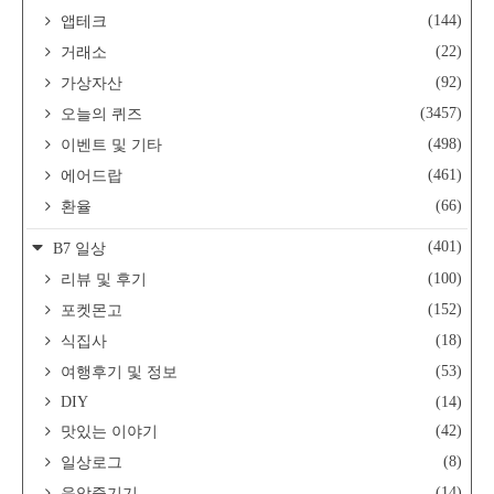
(144)
앱테크
(22)
거래소
(92)
가상자산
(3457)
오늘의 퀴즈
(498)
이벤트 및 기타
(461)
에어드랍
(66)
환율
(401)
B7 일상
(100)
리뷰 및 후기
(152)
포켓몬고
(18)
식집사
(53)
여행후기 및 정보
DIY
(14)
(42)
맛있는 이야기
(8)
일상로그
(14)
음악즐기기