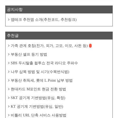
공지사항
앱테크 추천앱 소개(추천코드, 추천링크)
추천글
가족 관계 호칭(친가, 외가, 고모, 이모, 사돈 등)
부동산 셀프 등기 방법
SBS 두시탈출 컬투쇼 전국 라디오 주파수
나무 삽목 방법 및 시기(수목번식법)
부동산 취득세, 롯데 L.Point 납부 방법
현대카드 M포인트 현금 전환 방법
SKT 공기계 기변방법(유심, 확정)
KT 공기계 기변방법(유심, 일반)
비틀리 URL 단축 서비스 사용방법