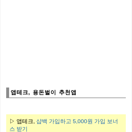
앱테크, 용돈벌이 추천앱
▷ 앱테크,
샵백 가입하고
5,000원
가입 보너
스 받기