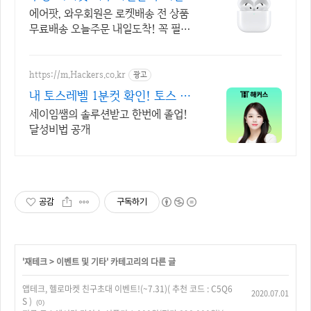
료 배송
에어팟, 와우회원은 로켓배송 전 상품
무료배송 오늘주문 내일도착! 꼭 필요
한 제품은 쿠팡에서 더 저렴하게, 로켓
배송으로 더 빠르게!
https://m.Hackers.co.kr
광고
내 토스레벨 1분컷 확인! 토스 자
료집도 무료다
세이임쌤의 솔루션받고 한번에 졸업!
달성비법 공개
공감
구독하기
'
재테크
>
이벤트 및 기타
' 카테고리의 다른 글
앱테크, 헬로마켓 친구초대 이벤트!(~7.31)( 추천 코드 : C5Q6
2020.07.01
S )
(0)