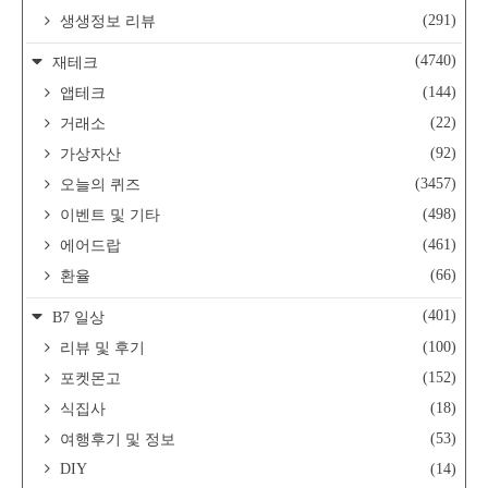
(291)
생생정보 리뷰
(4740)
재테크
(144)
앱테크
(22)
거래소
(92)
가상자산
(3457)
오늘의 퀴즈
(498)
이벤트 및 기타
(461)
에어드랍
(66)
환율
(401)
B7 일상
(100)
리뷰 및 후기
(152)
포켓몬고
(18)
식집사
(53)
여행후기 및 정보
DIY
(14)