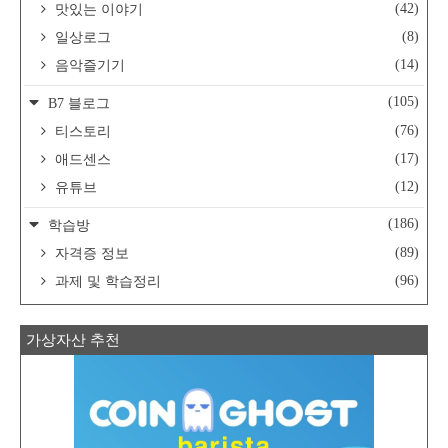
(42)
맛있는 이야기
(8)
일상로그
(14)
음악즐기기
(105)
B7 블로그
(76)
티스토리
(17)
애드센스
(12)
유튜브
(186)
학습방
(89)
자격증 정보
(96)
과제 및 학습정리
가상자산 추천