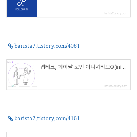
barista7.tistory.com
barista7.tistory.com/4081
앱테크, 페이팔 코인 이니셔티브Q(initiative Q) 초대 이벤트
barista7.tistory.com
barista7.tistory.com/4161