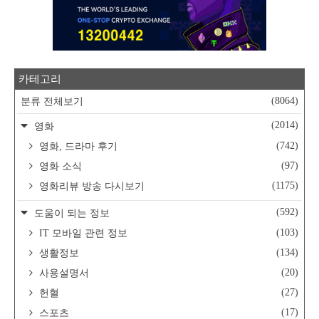
카테고리
(8064)
분류 전체보기
(2014)
영화
(742)
영화, 드라마 후기
(97)
영화 소식
(1175)
영화리뷰 방송 다시보기
(592)
도움이 되는 정보
(103)
IT 모바일 관련 정보
(134)
생활정보
(20)
사용설명서
(27)
헌혈
(17)
스포츠