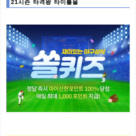
21시즌 타격왕 타이틀을