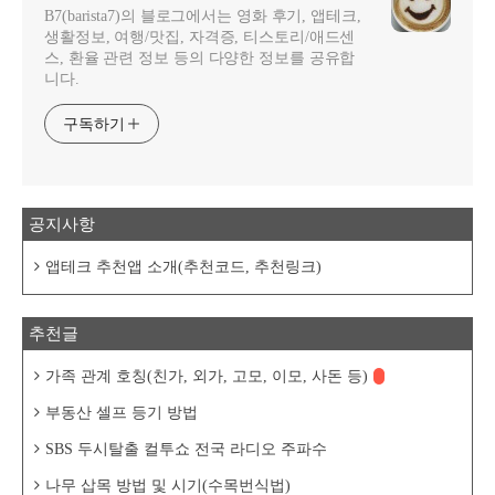
B7(barista7)의 블로그에서는 영화 후기, 앱테크,
생활정보, 여행/맛집, 자격증, 티스토리/애드센
스, 환율 관련 정보 등의 다양한 정보를 공유합
니다.
구독하기
공지사항
앱테크 추천앱 소개(추천코드, 추천링크)
추천글
가족 관계 호칭(친가, 외가, 고모, 이모, 사돈 등)
부동산 셀프 등기 방법
SBS 두시탈출 컬투쇼 전국 라디오 주파수
나무 삽목 방법 및 시기(수목번식법)