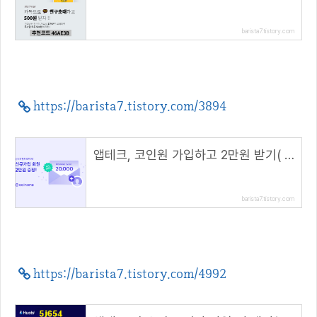
barista7.tistory.com
https://barista7.tistory.com/3894
앱테크, 코인원 가입하고 2만원 받기( 초대 코드 : NF9R9XJV )
barista7.tistory.com
https://barista7.tistory.com/4992