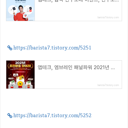
barista7.tistory.com
https://barista7.tistory.com/5251
앱테크, 엠브레인 패널파워 2021년 추천왕을 찾아라!
barista7.tistory.com
https://barista7.tistory.com/5252