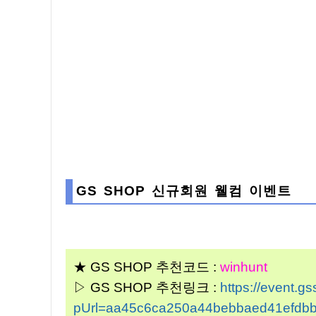
GS SHOP 신규회원 웰컴 이벤트
★ GS SHOP 추천코드 :
winhunt
▷ GS SHOP 추천링크 :
https://event.
pUrl=aa45c6ca250a44bebbaed41efdb