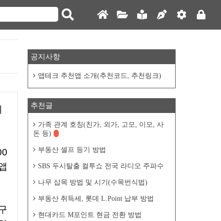
공지사항
앱테크 추천앱 소개(추천코드, 추천링크)
추천글
가족 관계 호칭(친가, 외가, 고모, 이모, 사
돈 등)
부동산 셀프 등기 방법
 앱
SBS 두시탈출 컬투쇼 전국 라디오 주파수
나무 삽목 방법 및 시기(수목번식법)
부동산 취득세, 롯데 L.Point 납부 방법
현대카드 M포인트 현금 전환 방법