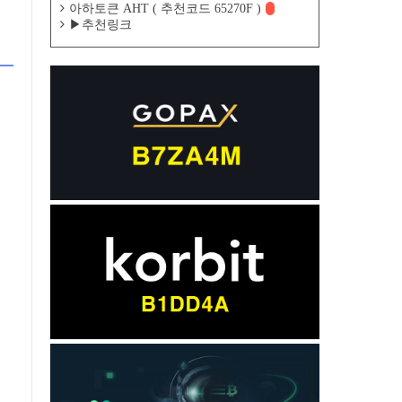
아하토큰 AHT ( 추천코드 65270F )
▶추천링크