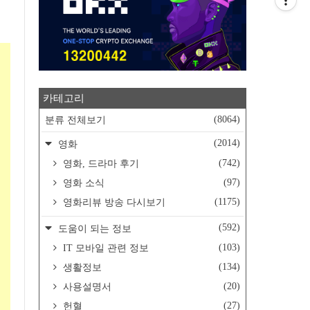
카테고리
(8064)
분류 전체보기
(2014)
영화
(742)
영화, 드라마 후기
(97)
영화 소식
(1175)
영화리뷰 방송 다시보기
(592)
도움이 되는 정보
(103)
IT 모바일 관련 정보
(134)
생활정보
(20)
사용설명서
(27)
헌혈