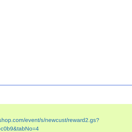
gsshop.com/event/s/newcust/reward2.gs?
bc0b9&tabNo=4