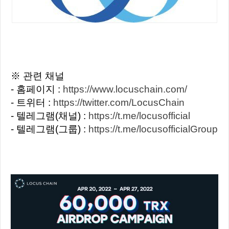
※ 관련 채널
- 홈페이지 :
https://www.locuschain.com/
- 트위터 :
https://twitter.com/LocusChain
- 텔레그램(채널) :
https://t.me/locusofficial
- 텔레그램(그룹) :
https://t.me/locusofficialGroup