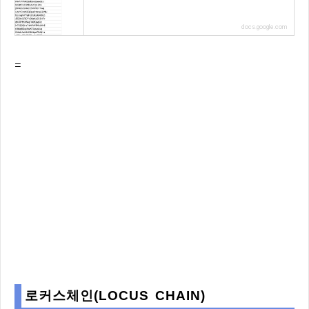
docs.google.com
=
로커스체인(LOCUS CHAIN)