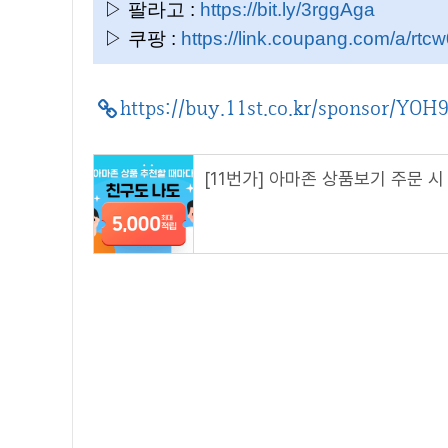
▷ 팔라고 :
https://bit.ly/3rggAga
▷ 쿠팡 :
https://link.coupang.com/a/rtc
https://buy.11st.co.kr/sponsor/YOH