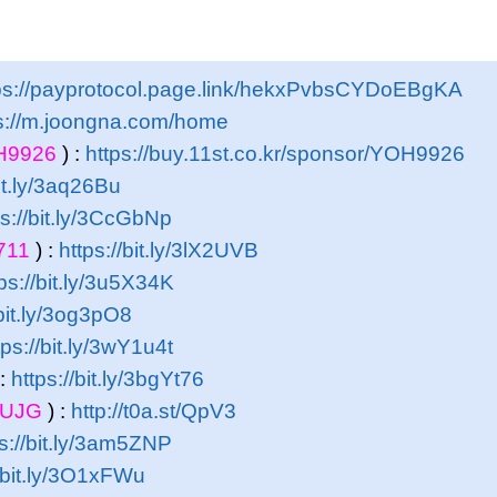
ps://payprotocol.page.link/hekxPvbsCYDoEBgKA
s://m.joongna.com/home
H9926
) :
https://buy.11st.co.kr/sponsor/YOH9926
bit.ly/3aq26Bu
ps://bit.ly/3CcGbNp
711
) :
https://bit.ly/3lX2UVB
ps://bit.ly/3u5X34K
/bit.ly/3og3pO8
tps://bit.ly/3wY1u4t
 :
https://bit.ly/3bgYt76
4UJG
) :
http://t0a.st/QpV3
ps://bit.ly/3am5ZNP
//bit.ly/3O1xFWu