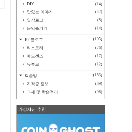
DIY
(14)
om
(42)
맛있는 이야기
(8)
일상로그
(14)
음악즐기기
(105)
B7 블로그
(76)
티스토리
(17)
애드센스
(12)
유튜브
(186)
학습방
(89)
자격증 정보
(96)
과제 및 학습정리
가상자산 추천