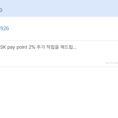
w0
9926
[11번가] 아마존 상품보기 주문 시 SK pay point 2% 추가 적립을 해드립니다. (해당 링크 접속 시)
buy.11st.co.