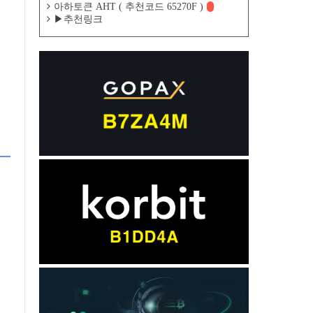
아하토큰 AHT ( 추천코드 65270F )
▶추천링크