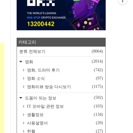
카테고리
(8064)
분류 전체보기
(2014)
영화
(742)
영화, 드라마 후기
(97)
영화 소식
(1175)
영화리뷰 방송 다시보기
(592)
도움이 되는 정보
(103)
IT 모바일 관련 정보
(134)
생활정보
(20)
사용설명서
(27)
헌혈