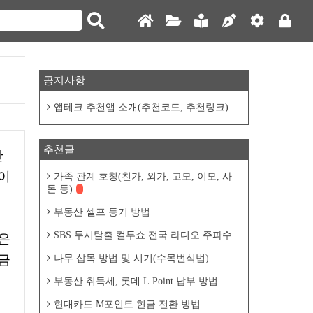
공지사항
앱테크 추천앱 소개(추천코드, 추천링크)
추천글
이
가족 관계 호칭(친가, 외가, 고모, 이모, 사
돈 등)
부동산 셀프 등기 방법
SBS 두시탈출 컬투쇼 전국 라디오 주파수
금
나무 삽목 방법 및 시기(수목번식법)
부동산 취득세, 롯데 L.Point 납부 방법
현대카드 M포인트 현금 전환 방법