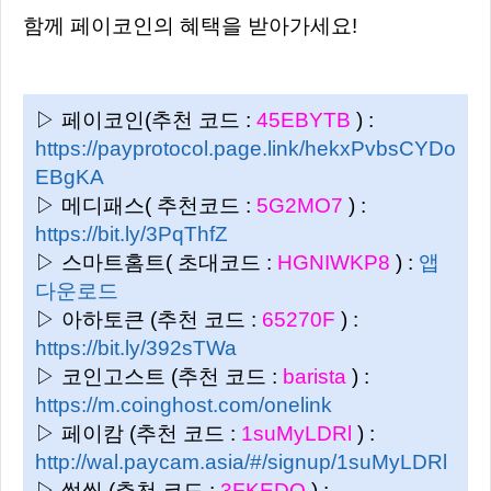
함께 페이코인의 혜택을 받아가세요!
▷ 페이코인(추천 코드 :
45EBYTB
) :
https://payprotocol.page.link/hekxPvbsCYDo
EBgKA
▷ 메디패스( 추천코드 :
5G2MO7
) :
https://bit.ly/3PqThfZ
▷ 스마트홈트( 초대코드 :
HGNIWKP8
) :
앱
다운로드
▷ 아하토큰 (추천 코드 :
65270F
) :
https://bit.ly/392sTWa
▷ 코인고스트 (추천 코드 :
barista
) :
https://m.coinghost.com/onelink
▷ 페이캄 (추천 코드 :
1suMyLDRl
) :
http://wal.paycam.asia/#/signup/1suMyLDRl
▷ 썸씽 (추천 코드 :
3FKEDO
) :