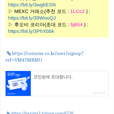
https://bit.ly/3wgkESN
▷ MEXC 거래소(추천 코드 :
1LCc2
) :
https://bit.ly/39WooQJ
▷ 후오비 코리아(초대 코드 :
5j654
) :
https://bit.ly/3PhXbbk
https://coinone.co.kr/user/signup?
ref=VM47MRMU
코인원에 초대합니다.
coinone.co.kr
https://barista7.tistory.com/6776