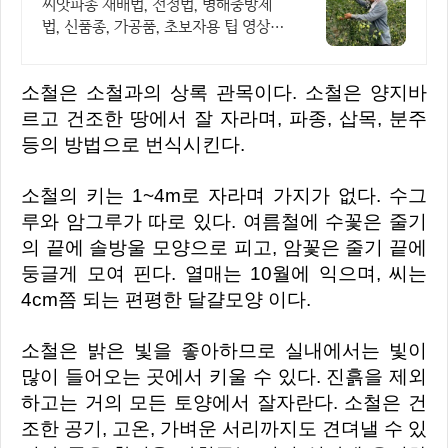
씨앗파종 재배법, 전정법, 병해충방제
법, 신품종, 가공품, 초보자용 팁 영상
제공
소철은 소철과의 상록 관목이다. 소철은 양지바
르고 건조한 땅에서 잘 자라며, 파종, 삽목, 분주
등의 방법으로 번식시킨다.
소철의 키는 1~4m로 자라며 가지가 없다. 수그
루와 암그루가 따로 있다. 여름철에 수꽃은 줄기
의 끝에 솔방울 모양으로 피고, 암꽃은 줄기 끝에
둥글게 모여 핀다. 열매는 10월에 익으며, 씨는
4cm쯤 되는 편평한 달걀모양 이다.
소철은 밝은 빛을 좋아하므로 실내에서는 빛이
많이 들어오는 곳에서 키울 수 있다. 진흙을 제외
하고는 거의 모든 토양에서 잘자란다. 소철은 건
조한 공기, 고온, 가벼운 서리까지도 견뎌낼 수 있