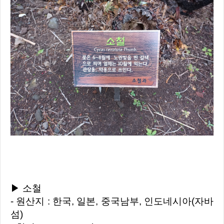
▶ 소철
- 원산지 : 한국, 일본, 중국남부, 인도네시아(자바
섬)