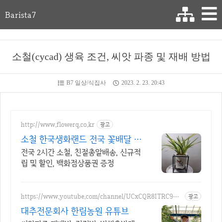
Barista7
소철(cycad) 생육 조건, 씨앗 파종 및 재배 방법
B7 일상/식집사
2023. 2. 23. 20:43
http://www.flowerq.co.kr
광고
소철 한국생화랜드 전국 꽃배달 2
시간배송
전국 2시간 소철, 친절총알배송, 신규적
립 및 할인, 백화점상품권 증정
https://www.youtube.com/channel/UCxCQR8ITRC9Ky
광고
7kB6i-3h3w
대추전문회사 한림농원 유튜브