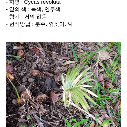
- 학명 : Cycas revoluta
- 잎의 색 : 녹색, 연두색
- 향기 : 거의 없음
- 번식방법 : 분주, 꺾꽂이, 씨