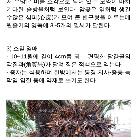
서 수많은 비늘 조각으로 되어 있는 모양이 마치
기다란 솔방울처럼 보인다. 암꽃은 잎처럼 생긴
수많은 심피(心皮)가 모여 큰 반구형을 이루는데
원줄기의 양쪽에 3~5개의 밑씨가 달린다.
3) 소철 열매
- 10~11월에 길이 4cm쯤 되는 편평한 달걀꼴의
각질과(角質果)가 달려 짙은 적색으로 익는다.
- 종자는 식용하며 한방에서는 통경·지사·중풍·늑
막염·임질 등에 약재로 쓰기도 한다.