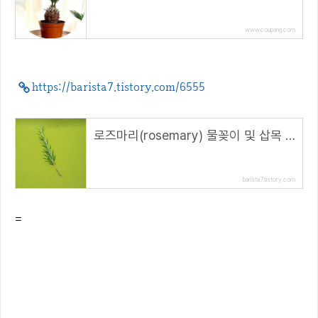
www.coupang.com
https://barista7.tistory.com/6555
로즈마리(rosemary) 물꽂이 및 삽목 방법
barista7.tistory.com
=