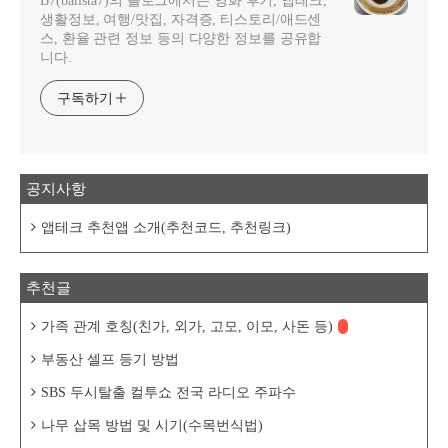
B7(barista7)의 블로그에서는 영화 후기, 앱테크,
생활정보, 여행/맛집, 자격증, 티스토리/애드센
스, 환율 관련 정보 등의 다양한 정보를 공유합
니다.
구독하기
공지사항
앱테크 추천앱 소개(추천코드, 추천링크)
추천글
가족 관계 호칭(친가, 외가, 고모, 이모, 사돈 등)
부동산 셀프 등기 방법
SBS 두시탈출 컬투쇼 전국 라디오 주파수
나무 삽목 방법 및 시기(수목번식법)