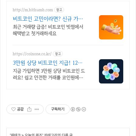
http://m.bithumb.com
광고
비트코인 고민이라면? 신규 가입
시 5만원 혜택
최근 거래량 급증! 비트코인 빗썸에서
혜택받고 첫거래하세요
https://coinone.co.kr/
광고
3만원 상당 비트코인 지급! 12년
무사고 거래소
지금 가입하면 3만원 상당 비트코인 드
려요! 쉽고 안전한 거래를 코인원에서
시작
공감
구독하기
'
재테크
>
오늘의 퀴즈
' 카테고리의 다른 글