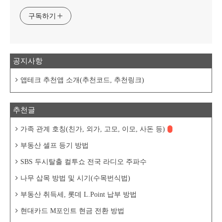
구독하기
공지사항
앱테크 추천앱 소개(추천코드, 추천링크)
추천글
가족 관계 호칭(친가, 외가, 고모, 이모, 사돈 등)
부동산 셀프 등기 방법
SBS 두시탈출 컬투쇼 전국 라디오 주파수
나무 삽목 방법 및 시기(수목번식법)
부동산 취득세, 롯데 L.Point 납부 방법
현대카드 M포인트 현금 전환 방법