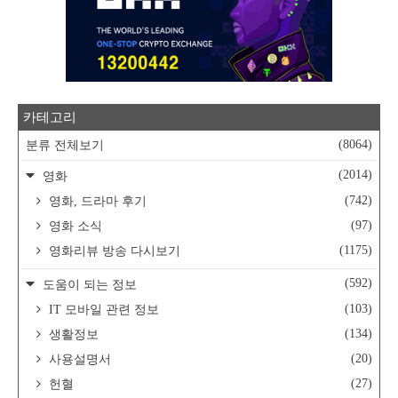
카테고리
(8064)
분류 전체보기
(2014)
영화
(742)
영화, 드라마 후기
(97)
영화 소식
(1175)
영화리뷰 방송 다시보기
(592)
도움이 되는 정보
(103)
IT 모바일 관련 정보
(134)
생활정보
(20)
사용설명서
(27)
헌혈