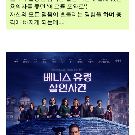
용의자를 쫓던 '에르큘 포와로'는
자신의 모든 믿음이 흔들리는 경험을 하며 충
격에 빠지게 되는데....