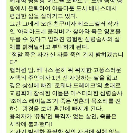
세계적 명탐정 '에르큘 포와로'는 오랜 탐정 생
활에서 은퇴하여 아름다운 도시 베니스에서
평범한 삶을 살아가고 있다.
그런 그에게 오랜 친구이자 베스트셀러 작가
인 '아리아드네 올리버'가 찾아와 죽은 영혼을
부를 수 있다고 알려진 영험한 심령술사의 실
체를 밝혀달라고 부탁하게 된다.
"정말 죽은 자가 산 자를 죽인 건지 밝히겠습니
다"
핼러윈 밤, 베니스 운하 위 위치한 고풍스러운
저택의 주인이자 1년 전 사랑하는 딸을 잃고
깊은 상실에 빠진 '로웨나 드레이크'의 초대로
교령회에 참석한 이들은 미스터리한 심령술사
'조이스 레이놀즈'가 죽은 영혼의 목소리를 전
하는 광경을 보며 혼란에 빠지게 된다.
용의자가 '유령'인 목격자 없는 살인, 죽음은
시작에 불과했다!
갑자기 발생한 끔찍한 살인 사건에 실체 없는