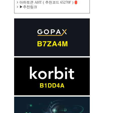
아하토큰 AHT ( 추천코드 65270F )
▶추천링크