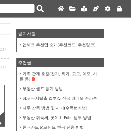
공지사항
앱테크 추천앱 소개(추천코드, 추천링크)
2.17
추천글
2.17
가족 관계 호칭(친가, 외가, 고모, 이모, 사
돈 등)
부동산 셀프 등기 방법
SBS 두시탈출 컬투쇼 전국 라디오 주파수
은
나무 삽목 방법 및 시기(수목번식법)
유
부동산 취득세, 롯데 L.Point 납부 방법
현대카드 M포인트 현금 전환 방법