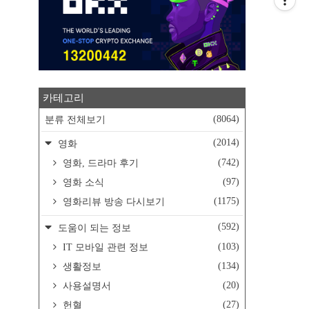
카테고리
(8064)
분류 전체보기
(2014)
영화
(742)
영화, 드라마 후기
(97)
영화 소식
(1175)
영화리뷰 방송 다시보기
(592)
도움이 되는 정보
(103)
IT 모바일 관련 정보
(134)
생활정보
(20)
사용설명서
(27)
헌혈