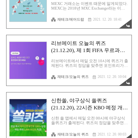
MEXC 거래소는 이벤트 때문에 알게되었다.
MEXC는 2018년 MXC Exchange라는 이름
으로 싱가포르에서 설립된 글로벌 암호화폐
거래소이다. 2021년 6월 MXC Exchange에서
재테크/에어드랍
2021. 12. 20. 18:41
MEXC Global로 리브랜딩을 하면서 공격적
인 마케팅을 진행하고 있다. 런치패드와 킥
스타터의 주기가 굉장히 빠른 편이고, 신규
프로젝트 토큰에 대한 조기 접근성으로 인해
최근 MEXC와 MX토큰에 대한 관심도 높아
리브메이트 오늘의 퀴즈
지고 있다. MEXC 거래소에서는 현재 친구초
대 이벤트도 진행하고 있는데, 초대한 친구
(21.12.20), 제 1회 FIFA 우르과이
가 현물 거래량 2000테더 이상일때 초대인과
월드컵 개막전
초대받은 사람 모두에게 10MX 토큰(약
리브메이트에서 매일 오전 10시에 퀴즈가 출
26,000원 상당)이 지급된다. 그외에도 다양
제된다. 퀴즈의 정답을 맞추면 포인트리가
한 이벤트를 진행하고 있다. 텔레그램 MEXC
지급이 되는데, 틀릴 경우에는 지급이 안된
한국 사랑방에서도 다양한 이벤트를 확..
다. 한번 밖에 기회가 없으니 정답을 정확하
재테크/오늘의 퀴즈
2021. 12. 20. 10:04
게 확인하고 제출을 해야 한다. 적립된 포인
트리는 유효기간은 5년으로, 유효기간이 지
나면 소멸이 된다. 현금처럼 사용할 수 있고,
적립된 유효기간도 길고 활용할 방법이 많아
서 유용한 포인트다. 포인트리는 현금화 할
신한쏠, 야구상식 쏠퀴즈
수 있다는 장점이 있다. 가장 간편한 방법은
KB국민은행의 본인계좌로 포인트리를 입금
(21.12.20), 22시즌 KBO 예정 개막
하는 것이다. 그밖에 KB국민은행 ATM을 통
일
해 출금, 신용/체크카드를 통한 출금이 있다.
신한 쏠 앱에서 매일 오전 00시에 야구상식
▷ 11번가 아마존 머니백( 추천코드 :
쏠퀴즈가 출제된다. 퀴즈의 정답을 맞추면
YOH9926 ) :
마이신한포인트가 100% 당첨이 되고, 최대
https://buy.11st.co.kr/sponsor/YOH9926 ▷
1000포인트까지 지급이 된다. 쏠퀴즈는 신한
재테크/오늘의 퀴즈
2021. 12. 20. 00:03
헤이폴 친구추천 이..
쏠 앱이나 신한페이판에서 응모할 수 있다.