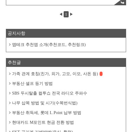
신한은행에서는 매일 포인트를 지급하는 다
양한 퀴즈와 이벤트 등이 많아서 마이 신한
포인트가 은근히 잘 모이는 앱중 하나이다.
◀
1
▶
적립된 마이신한포인트는 다양한 방법으로
사용이 가능한데, 현금으로 본인 통장에 입
금이 가능하다는 것이 가장 좋은것 같다. ▷
11번가 아마존 머니백( 추천코드 : YOH9926
공지사항
) : https://buy.11st.co.kr/sponsor/YOH9926 ▷
헤이폴 친구추천 이벤트(추천 코드 :
bLjE7eb ) : https://bit.ly/3og3pO8 ▷ 서베이
앱테크 추천앱 소개(추천코드, 추천링크)
링크..
추천글
가족 관계 호칭(친가, 외가, 고모, 이모, 사돈 등)
부동산 셀프 등기 방법
SBS 두시탈출 컬투쇼 전국 라디오 주파수
나무 삽목 방법 및 시기(수목번식법)
부동산 취득세, 롯데 L.Point 납부 방법
현대카드 M포인트 현금 전환 방법