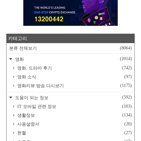
카테고리
(8064)
분류 전체보기
(2014)
영화
(742)
영화, 드라마 후기
(97)
영화 소식
(1175)
영화리뷰 방송 다시보기
(592)
도움이 되는 정보
(103)
IT 모바일 관련 정보
(134)
생활정보
(20)
사용설명서
(27)
헌혈