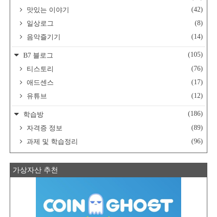
(42)
맛있는 이야기
(8)
일상로그
(14)
음악즐기기
(105)
B7 블로그
(76)
티스토리
(17)
애드센스
(12)
유튜브
(186)
학습방
(89)
자격증 정보
(96)
과제 및 학습정리
가상자산 추천