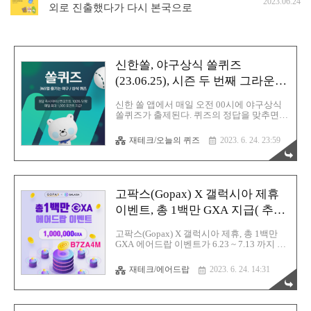
2023.06.24
외로 진출했다가 다시 본국으로
신한쏠, 야구상식 쏠퀴즈
(23.06.25), 시즌 두 번째 그라운드
홈런
신한 쏠 앱에서 매일 오전 00시에 야구상식
쏠퀴즈가 출제된다. 퀴즈의 정답을 맞추면
마이신한포인트가 100% 당첨이 되고, 최대
1000포인트까지 지급된다. 쏠퀴즈는 신한쏠
재테크/오늘의 퀴즈
2023. 6. 24. 23:59
앱이나 신한페이판에서 응모할 수 있다.
https://exchange.korbit.co.kr 코빗 - 대한민국
최초 가상자산 거래소 코빗은 대한민국 최초
의 가상자산 거래소입니다. 비트코인과 이더
리움 등 가상자산을 편리하게 거래하실 수
고팍스(Gopax) X 갤럭시아 제휴
있습니다. www.korbit.co.kr
https://barista7.tistory.com/7633 코빗 웰컴리
이벤트, 총 1백만 GXA 지급( 추천
워드 및 친구추천 이벤트, 리워드 5000원!(
코드 : B7ZA4M )
추천 코드 : B1DD4A ) 코빗(Korbit)에서 웰컴
고팍스(Gopax) X 갤럭시아 제휴, 총 1백만
리워드 및 친구추천 이벤트가 진행중이다.
GXA 에어드랍 이벤트가 6.23 ~ 7.13 까지 진
이벤트 기간 동안 코빗에 회원가입 내역이
행된다. 고팍스 거래소에서 비트코인, 이더
없..
리움 등의 다양한 가상자산을 안전하고 편리
재테크/에어드랍
2023. 6. 24. 14:31
하게 거래할 수 있다. 고팍스 가입절차는 이
메일인증, 휴대폰인증, 계좌인증, OTP인증
단계까지 거치면 완료된다. 이벤트 기간 동
안 거래 에어드랍(총 80만 GXA), 신규 가입