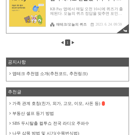
2019년 개봉영화 : 판소리 복서(19.10.09) ▷
국으로
2012년 개봉영화 : 21 점프 ..
KB Pay 앱에서 매일 오전 10시에 퀴즈가 출
제된다. 오늘의 퀴즈 정답을 맞추면 포인트
리가 지급된다. 적립된 포인트리는 유효기간
은 5년으로, 유효기간이 지나면 소멸이 된다.
재테크/오늘의 퀴즈
2023. 6. 24. 09:59
현금처럼 사용할 수 있고, 적립된 유효기간
도 길고 활용할 방법이 많아서 유용한 포인
트다. KB Pay 오늘의 퀴즈는 매일 오전 10시
에 출제된다. 퀴즈 풀고 포인트리 받아가세
◀
1
▶
요. https://exchange.korbit.co.kr/ 코빗 - 대한
민국 최초 가상자산 거래소 코빗은 대한민국
최초의 가상자산 거래소입니다. 비트코인과
이더리움 등 가상자산을 편리하게 거래하실
공지사항
수 있습니다. www.korbit.co.kr
https://barista7.tistory.com/7633 코빗 웰컴리
워드 및 친구추천 이벤트, 리워드 5000원!(..
앱테크 추천앱 소개(추천코드, 추천링크)
추천글
가족 관계 호칭(친가, 외가, 고모, 이모, 사돈 등)
부동산 셀프 등기 방법
SBS 두시탈출 컬투쇼 전국 라디오 주파수
나무 삽목 방법 및 시기(수목번식법)