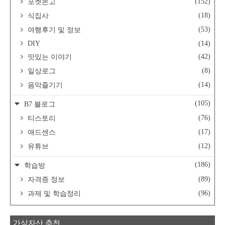
(152)
포켓몬고
(18)
식집사
(53)
여행후기 및 정보
DIY
(14)
(42)
맛있는 이야기
(8)
일상로그
(14)
음악즐기기
(105)
B7 블로그
(76)
티스토리
(17)
애드센스
(12)
유튜브
(186)
학습방
(89)
자격증 정보
(96)
과제 및 학습정리
가상자산 추천