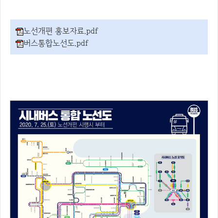
노선개편 홍보자료.pdf
버스통합노선도.pdf