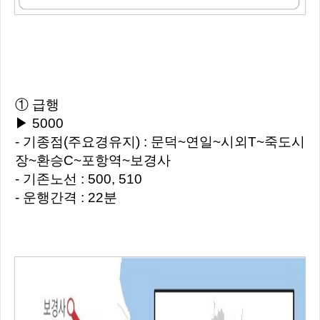
① 급행
▶ 5000
- 기종점(주요경유지) : 문덕~연일~시외T~죽도시
장~환승C~포항역~보경사
- 기존노선 : 500, 510
- 운행간격 : 22분