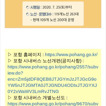
▷ 포항 홈페이지 :
https://www.pohang.go.kr/
▷ 포항 시내버스 노선개편(공지사항) :
https://www.pohang.go.kr/pohang/2557/subv
iew.do?
enc=Zm5jdDF8QEB8JTJGYmJzJTJGcG9o
YW5nJTJGMTA0JTJGNDU4ODIxJTJGYXJ
0Y2xWaWV3LmRvJTNG
▷ 포항 시내버스 개별노선도 :
https://www.pohang.go.kr/pohang/9670/subv