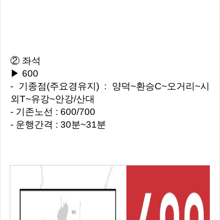
② 좌석
▶ 600
- 기종점(주요경유지) : 양덕~환승C~오거리~시
외T~유강~안강/산대
- 기존노선 : 600/700
- 운행간격 : 30분~31분