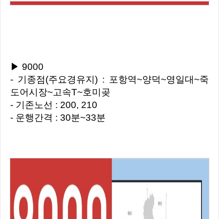
▶ 9000
- 기종점(주요경유지) : 포항역~양덕~영일대~죽
도어시장~고속T~호미곶
- 기존노선 : 200, 210
- 운행간격 : 30분~33분