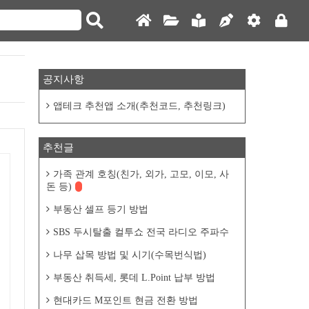
공지사항
앱테크 추천앱 소개(추천코드, 추천링크)
추천글
가족 관계 호칭(친가, 외가, 고모, 이모, 사
돈 등)
부동산 셀프 등기 방법
SBS 두시탈출 컬투쇼 전국 라디오 주파수
나무 삽목 방법 및 시기(수목번식법)
부동산 취득세, 롯데 L.Point 납부 방법
현대카드 M포인트 현금 전환 방법