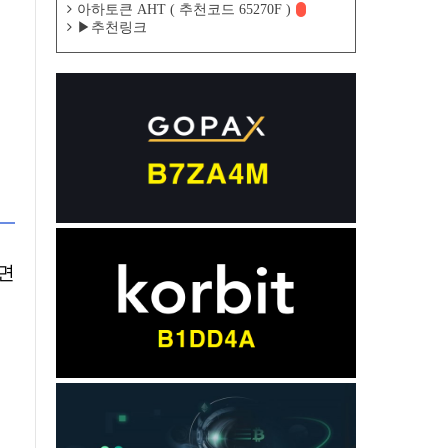
아하토큰 AHT ( 추천코드 65270F )
▶추천링크