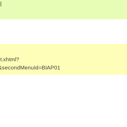
지
t.xhtml?
I&secondMenuId=BIAP01