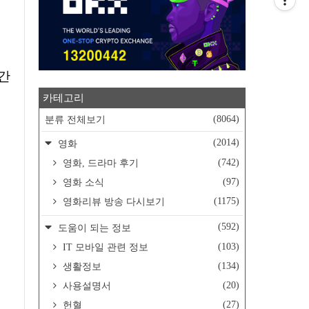
간
카테고리
(8064)
분류 전체보기
(2014)
영화
(742)
영화, 드라마 후기
(97)
영화 소식
(1175)
영화리뷰 방송 다시보기
(592)
도움이 되는 정보
(103)
IT 모바일 관련 정보
(134)
생활정보
(20)
사용설명서
(27)
헌혈