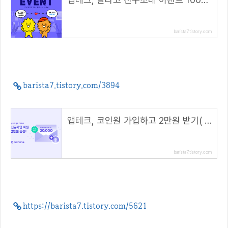
barista7.tistory.com
barista7.tistory.com/3894
앱테크, 코인원 가입하고 2만원 받기( 초대 코드 : 5G7TC772 )
barista7.tistory.com
https://barista7.tistory.com/5621