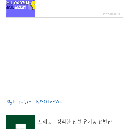
jn49w.app.goo.gl
https://bit.ly/3O1xFWu
프레딧 :: 정직한 신선 유기농 선별샵