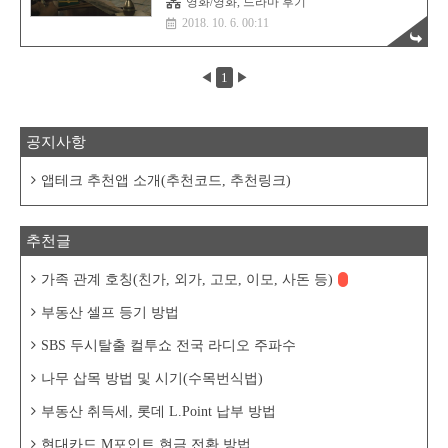
영화/영화, 드라마 후기
야기를 담고 있다. 작전 진행과정은 약간은
2018. 10. 6. 00:11
지루하게 느껴질수도 있지만 생포하고 이스
라엘로 송환하기까지의 과정을 사실적으로
묘사한것 같다. 역사의 한 부분이다 보니 영
화를 보는동안 가슴이 먹먹해 진다. 영화 오
◀
1
▶
퍼레이션 피날레(Operation Finale, 2018) 후
기, 결말, 줄거리 2018년 8월 개봉 영화 총정
리 : https://barista7.tistory.com/613 오퍼레이
션 피날레(Operation Finale) - 2018 제작 - 미
공지사항
국, 스릴러 외 - 2018.08.29 미국개봉, 15세이
상관람가, 122분 - 감독 : ..
앱테크 추천앱 소개(추천코드, 추천링크)
추천글
가족 관계 호칭(친가, 외가, 고모, 이모, 사돈 등)
부동산 셀프 등기 방법
SBS 두시탈출 컬투쇼 전국 라디오 주파수
나무 삽목 방법 및 시기(수목번식법)
부동산 취득세, 롯데 L.Point 납부 방법
현대카드 M포인트 현금 전환 방법