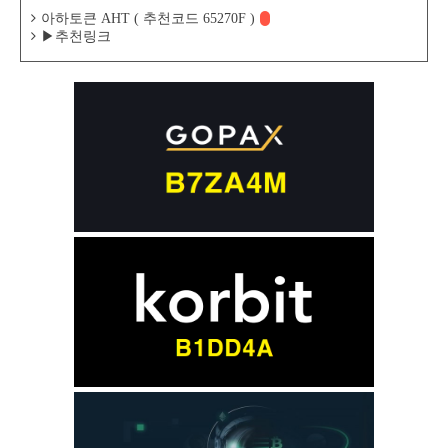
아하토큰 AHT ( 추천코드 65270F )
▶추천링크