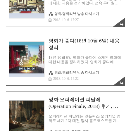
에 대한 내용을 정리하였다. 접속 무비월드
에서 소개된 영화는 배반의 장미, 언싱커블,
앤트맨과 와스프 VS 슬로우 비디오, 살아남
영화/영화리뷰 방송 다시보기
은 아이, 어드리프트:우리가 함께한 바다 이
2018. 10. 6. 17:27
다. 소개된 영화중에 10월 개봉영화는 배반
의 장미(10. 18)이다. 영화 선택시에 참고하
기 바란다. 10월 개봉영화 : 배반의 장미(10.
18) 접속 무비월드(18년 10월 6일) 내용 정리
2018년 8월 개봉 영화 총정리 :
영화가 좋다(18년 10월 6일) 내용
https://barista7.tistory.com/613 2018년 9월
개봉 영화 총정리 :
정리
https://barista7.tistory.com/669 2018년 10월
개봉 영화 총정리 :
18년 10월 6일 영화가 좋다에 소개된 영화에
https://barista7.tistory.com/731 눈여겨..
대한 내용을 정리하였다. 영화가 좋다에 소
개된 영화는 동네사람들, 범블비, 배반의 장
미, 배드 사마리안, 물괴 VS 군도:민란의 시
영화/영화리뷰 방송 다시보기
대, 창궐, 앤트맨과 와스프 이다. 소개된 영화
2018. 10. 6. 14:22
중에 10월 개봉영화는 배반의 장미(10. 18),
배드 사마리안(10. 18), 창궐(10. 25)이다. 영
화 선택시에 참고하기 바란다. 10월 개봉영
화 : 배반의 장미(10. 18), 배드 사마리안(10.
18), 창궐(10. 25) 11월 개봉영화 : 동네사람
영화 오퍼레이션 피날레
들 12월 개봉영화 : 범블비 영화가 좋다(18년
10월 6일) 내용 정리 2018년 8월 개봉 영화
(Operation Finale, 2018) 후기, 결
총정리 : https://barista7.tistory.com/613 2018
말, 줄거리
년 9월 개봉 영화 총정리 : https:/..
오퍼레이션 피날레는 넷플릭스 오리지널 영
화로 세계 2차 대전 당시 홀로코스트를 계획
했던 실무 책임자인 아돌프 아이히만을 생포
하기 위해 추적했던 실제 비밀 요원들의 이